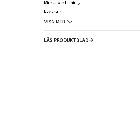
Minsta beställning
:
Lev.artnr
:
VISA MER
LÄS PRODUKTBLAD
n Uptown i av molybdenum vanadium stål med ett PP
rengöra. Stålets har en hårdhetsgrad HRC 56, en bra