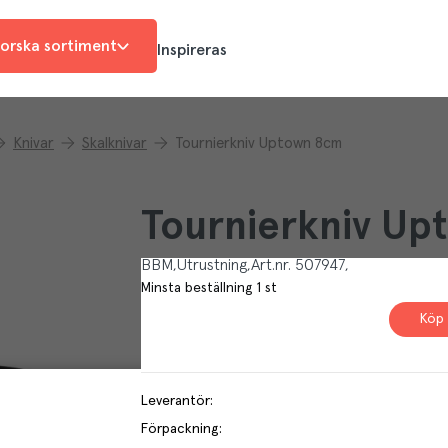
orska sortiment
Inspireras
Knivar
Skalknivar
Tournierkniv Uptown 8cm
Tournierkniv U
BBM
Utrustning
Art.nr.
507947
Minsta beställning
1
st
Köp 
Leverantör
:
Förpackning
: