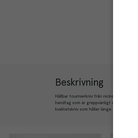
Beskrivning
Hållbar tournierkniv från nickelfria serie
handtag som är greppvänligt och lätt att 
kvalitetskniv som håller länge.