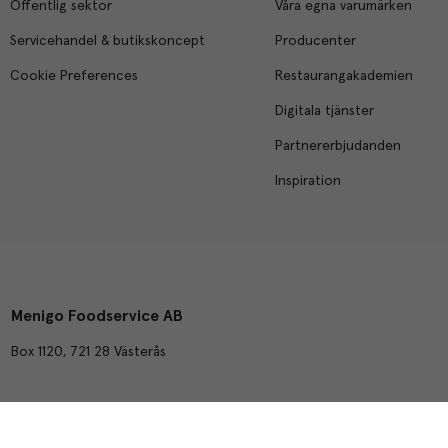
Offentlig sektor
Våra egna varumärken
Servicehandel & butikskoncept
Producenter
Cookie Preferences
Restaurangakademien
Digitala tjänster
Partnererbjudanden
Inspiration
Menigo Foodservice AB
Box 1120, 721 28 Västerås