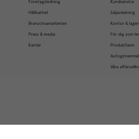
Företagsledning
Kundservice
Hållbarhet
Säljavdelning
Branschsamarbeten
Kontor & lager
Press & media
För dig som le
Karriär
Produktlarm
Autogiroanmä
Våra affärsvillk