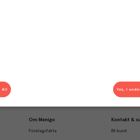
T
el av aktuella kampanjer.
Du som är Menigo-kun
 All
Yes, I unde
Om Menigo
Kontakt & s
Företagsfakta
Bli kund