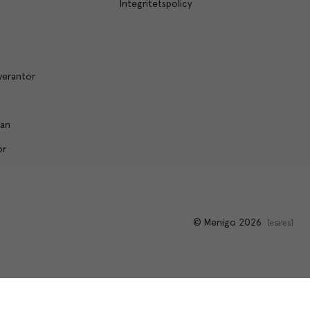
Integritetspolicy
verantör
lan
or
© Menigo 2026
[
esales
]