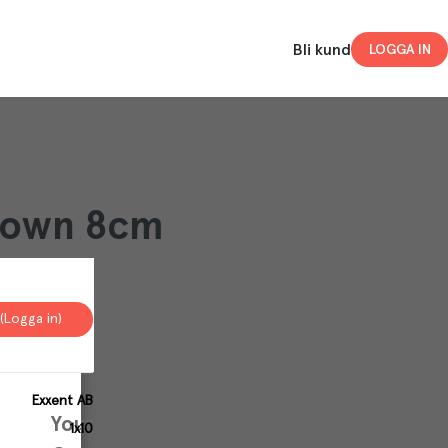
Bli kund
LOGGA IN
ptown 8cm
(Logga in)
Exxent AB
Your
1x10