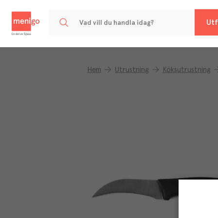
Menigo
Utf
Hem
Utrustning
Köksutrustning