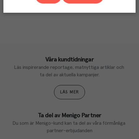
Våra kundtidningar
Läs inspirerande reportage, matnyttiga artiklar och 
ta del av aktuella kampanjer.
LÄS MER
Ta del av Menigo Partner
Du som är Menigo-kund kan ta del av våra förmånliga 
partner-erbjudanden