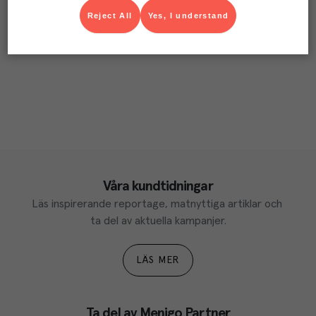
Reject All
Yes, I understand
Våra kundtidningar
Läs inspirerande reportage, matnyttiga artiklar och 
ta del av aktuella kampanjer.
LÄS MER
Ta del av Menigo Partner