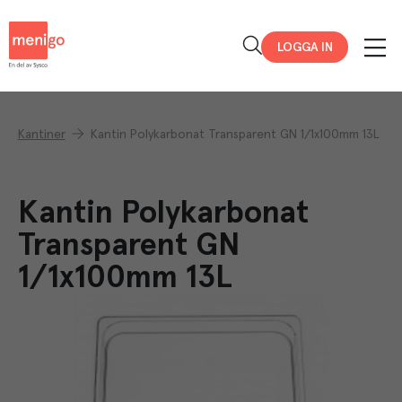
Menigo
LOGGA IN
Kantiner
Kantin Polykarbonat Transparent GN 1/1x100mm 13L
Kantin Polykarbonat
Transparent GN
1/1x100mm 13L