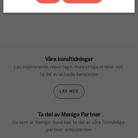
Våra kundtidningar
Läs inspirerande reportage, matnyttiga artiklar och 
ta del av aktuella kampanjer.
LÄS MER
Ta del av Menigo Partner
Du som är Menigo-kund kan ta del av våra förmånliga 
partner-erbjudanden