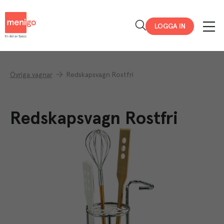
Menigo
LOGGA IN
Övriga vagnar
Redskapsvagn Rostfri
Redskapsvagn Rostfri