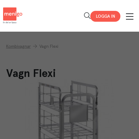
Menigo
LOGGA IN
Kombivagnar
Vagn Flexi
Vagn Flexi