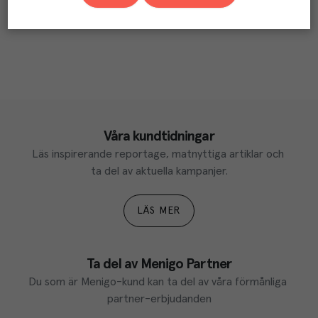
Våra kundtidningar
Läs inspirerande reportage, matnyttiga artiklar och 
ta del av aktuella kampanjer.
LÄS MER
Ta del av Menigo Partner
Du som är Menigo-kund kan ta del av våra förmånliga 
partner-erbjudanden