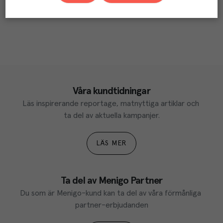
Våra kundtidningar
Läs inspirerande reportage, matnyttiga artiklar och 
ta del av aktuella kampanjer.
LÄS MER
Ta del av Menigo Partner
Du som är Menigo-kund kan ta del av våra förmånliga 
partner-erbjudanden