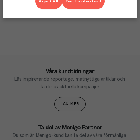
Reject All
Yes, I understand
Våra kundtidningar
Läs inspirerande reportage, matnyttiga artiklar och 
ta del av aktuella kampanjer.
LÄS MER
Ta del av Menigo Partner
Du som är Menigo-kund kan ta del av våra förmånliga 