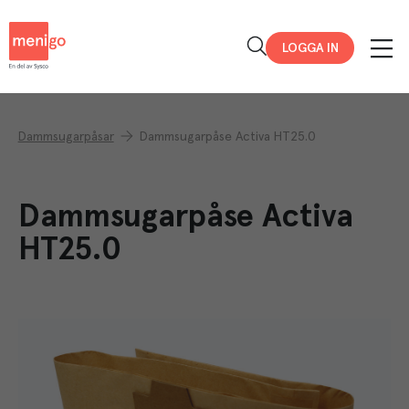
Menigo
LOGGA IN
Dammsugarpåsar
Dammsugarpåse Activa HT25.0
Dammsugarpåse Activa
HT25.0