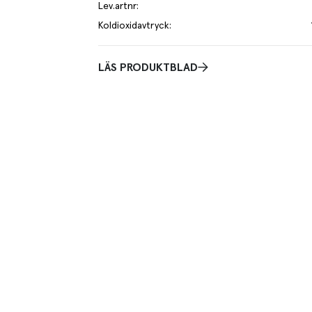
Lev.artnr
:
Koldioxidavtryck
:
LÄS PRODUKTBLAD
 bakar vetebröd och bullar. Vetebröden och bullarna
r dessutom lite godare. Den Vita Baksirapen går också
a desserter, matlagning och till pizza för att få en
e kilo av varan påverkar klimatet motsvarande utsläppen av 1.8 kg 