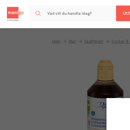
Menigo
Utf
Hem
Mat
Skafferiet
Socker & 