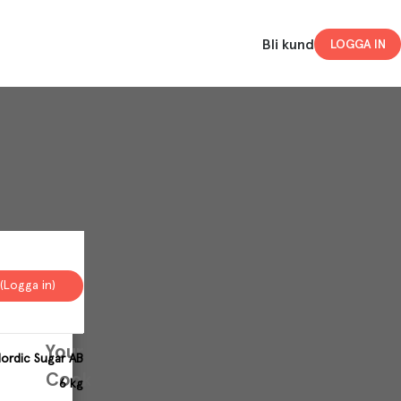
Bli kund
LOGGA IN
(Logga in)
Your
ordic Sugar AB
Cookies
6 kg