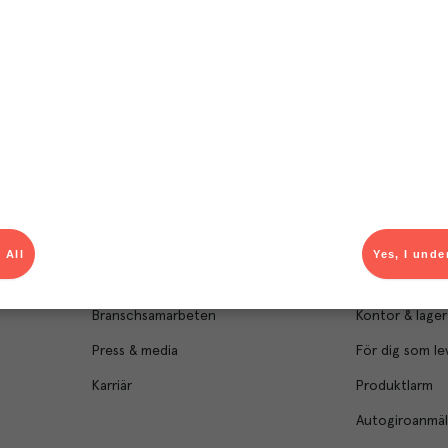
Om Menigo
Kontakt & s
Företagsfakta
Bli kund
Företagsledning
Kundservice
 All
Yes, I unde
Hållbarhet
Säljavdelning
Branschsamarbeten
Kontor & lager
Press & media
För dig som le
Karriär
Produktlarm
Autogiroanmä