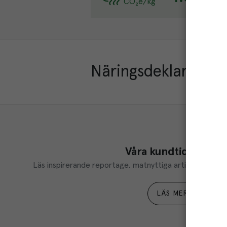
CO₂e/kg
Läs 
Näringsdeklaration
Våra kundtidningar
Läs inspirerande reportage, matnyttiga artiklar och ta d
LÄS MER