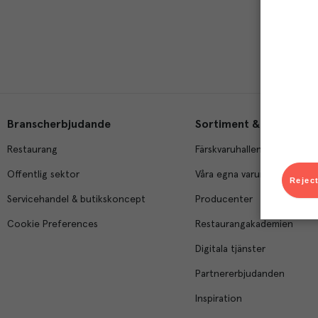
Branscherbjudande
Sortiment & tjänster
Restaurang
Färskvaruhallen
Offentlig sektor
Våra egna varumärken
Reject
Servicehandel & butikskoncept
Producenter
Cookie Preferences
Restaurangakademien
Digitala tjänster
Partnererbjudanden
Inspiration