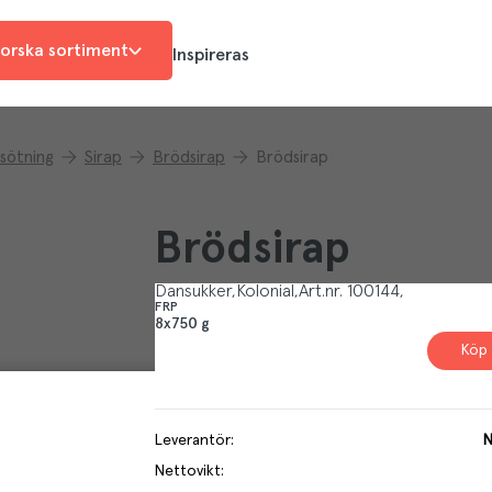
orska sortiment
Inspireras
sötning
Sirap
Brödsirap
Brödsirap
Brödsirap
Dansukker
Kolonial
Art.nr.
100144
FRP
8x750 g
Köp 
Leverantör
:
N
Nettovikt
: