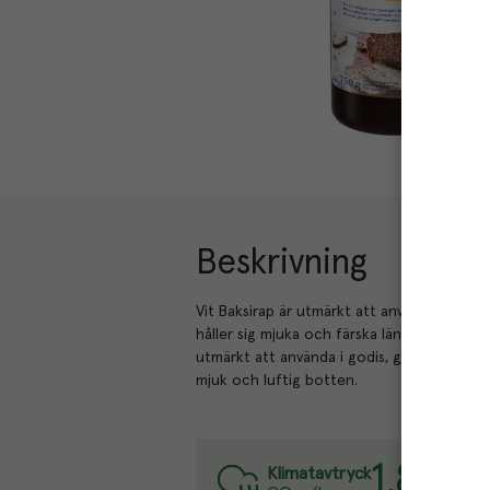
Beskrivning
Vit Baksirap är utmärkt att använda när du
håller sig mjuka och färska längre och bli
utmärkt att använda i godis, glass och andr
mjuk och luftig botten.
1.8
kg
Varj
Klimatavtryck