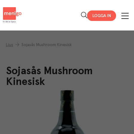
Menigo
LOGGA IN
Ljus
Sojasås Mushroom Kinesisk
Sojasås Mushroom
Kinesisk