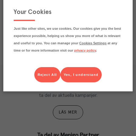
Beskrivning
Your Cookies
Näringsdeklaration
Just like other sites, we use cookies. Our cookies give you the best
experience possible, helping us show you more of what is relevant
and useful to you. You can manage your
Cookies Settings
at any
time or for more information visit our
privacy policy
.
Reject All
Yes, I understand
Våra kundtidningar
Läs inspirerande reportage, matnyttiga artiklar och 
ta del av aktuella kampanjer.
LÄS MER
Ta del av Menigo Partner