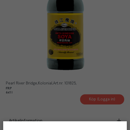
Pearl River Bridge
Kolonial
Art.nr.
101825
FRP
6x1 l
Köp (Logga in)
Artikelinformation