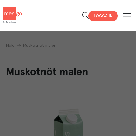
Menigo
LOGGA IN
Mald
Muskotnöt malen
Muskotnöt malen