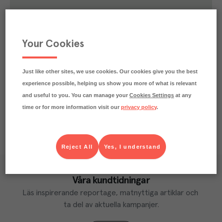
78.9
kg
Klimatavtryck
CO₂e/kg
Varje kilo av varan påverkar klimatet motsvarande
Your Cookies
utsläppen av 78.9 kg koldioxid.
Läs mer om hur vi beräknar klimatavtryck
Just like other sites, we use cookies. Our cookies give you the best
experience possible, helping us show you more of what is relevant
and useful to you. You can manage your
Cookies Settings
at any
time or for more information visit our
privacy policy
.
Reject All
Yes, I understand
Våra kundtidningar
Läs inspirerande reportage, matnyttiga artiklar och 
ta del av aktuella kampanjer.