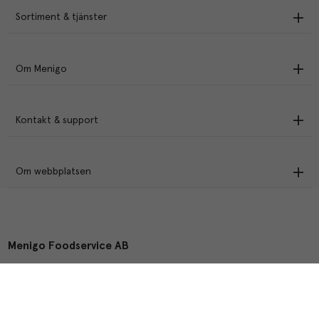
Sortiment & tjänster
Om Menigo
Kontakt & support
Om webbplatsen
Menigo Foodservice AB
Box 1120, 721 28 Västerås
© Menigo 2026
[
esales
]