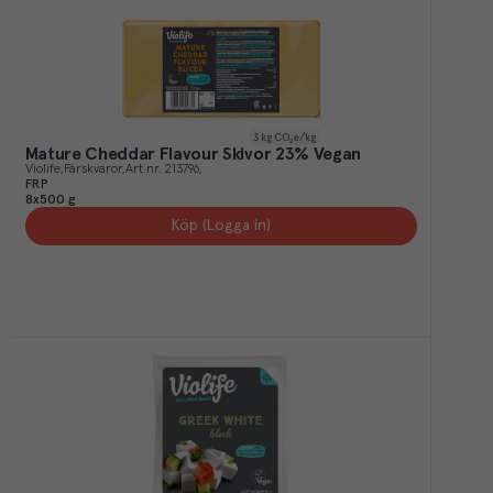
3
kg CO₂e/kg
Mature Cheddar Flavour Skivor 23% Vegan
Violife
Färskvaror
Art.nr.
213796
FRP
8x500 g
Köp (Logga in)