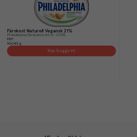
Färskost Naturell Vegansk 21%
Philadelphia
Färskvaror
Art.nr.
217293
FRP
10x145 g
Köp (Logga in)