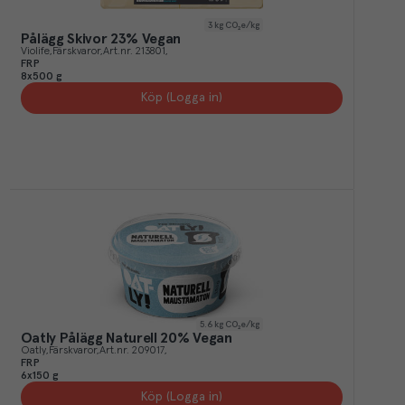
3
kg CO₂e/kg
Pålägg Skivor 23% Vegan
Violife
Färskvaror
Art.nr.
213801
FRP
8x500 g
Köp (Logga in)
5.6
kg CO₂e/kg
Oatly Pålägg Naturell 20% Vegan
Oatly
Färskvaror
Art.nr.
209017
FRP
6x150 g
Köp (Logga in)