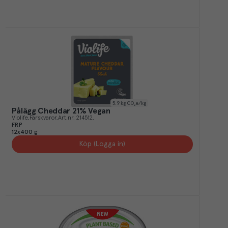
5.9
kg CO₂e/kg
Pålägg Cheddar 21% Vegan
Violife
Färskvaror
Art.nr.
214512
FRP
12x400 g
Köp (Logga in)