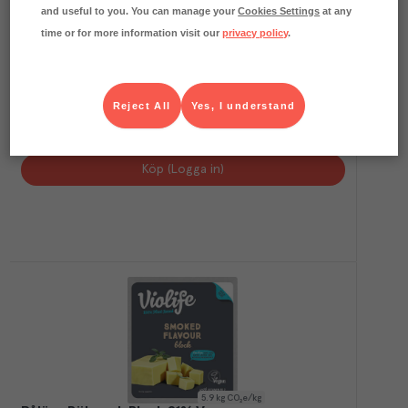
and useful to you. You can manage your
Cookies Settings
at any
time or for more information visit our
privacy policy
.
2.9
kg CO₂e/kg
Reject All
Yes, I understand
Veggie Riven 24%
Oddlygood
Färskvaror
Art.nr.
212555
FRP
4x1 kg
Köp (Logga in)
5.9
kg CO₂e/kg