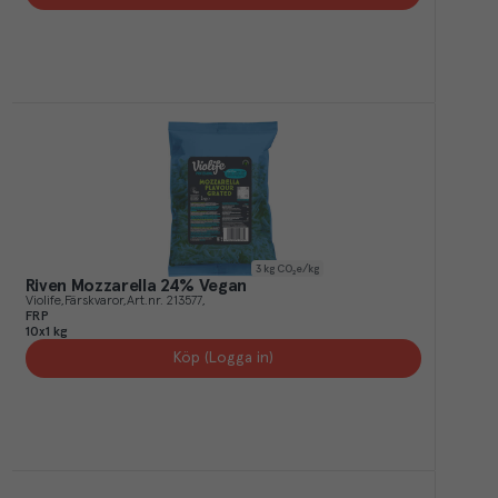
3
kg CO₂e/kg
Riven Mozzarella 24% Vegan
Violife
Färskvaror
Art.nr.
213577
FRP
10x1 kg
Köp (Logga in)