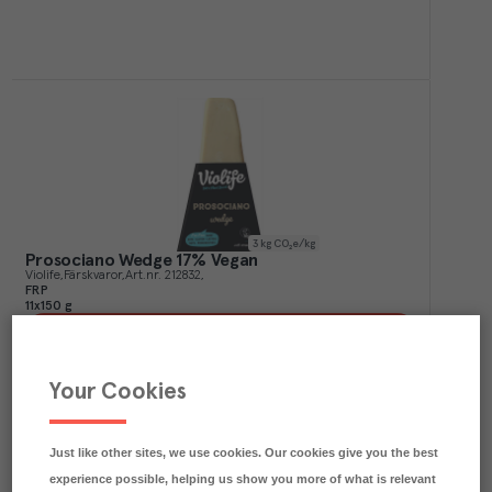
3
kg CO₂e/kg
Prosociano Wedge 17% Vegan
Violife
Färskvaror
Art.nr.
212832
FRP
11x150 g
Köp (Logga in)
Your Cookies
Just like other sites, we use cookies. Our cookies give you the best
experience possible, helping us show you more of what is relevant