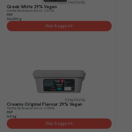
3
kg CO₂e/kg
Greek White 29% Vegan
Violife
Färskvaror
Art.nr.
212734
FRP
12x200 g
Köp (Logga in)
5.9
kg CO₂e/kg
Creamy Original Flavour 29% Vegan
Violife
Färskvaror
Art.nr.
213544
FRP
1x3 kg
Köp (Logga in)