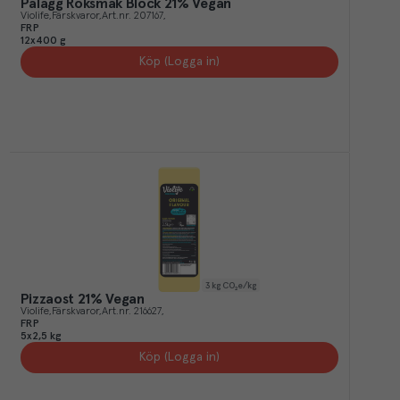
Pålägg Röksmak Block 21% Vegan
Violife
Färskvaror
Art.nr.
207167
FRP
12x400 g
Köp (Logga in)
3
kg CO₂e/kg
Pizzaost 21% Vegan
Violife
Färskvaror
Art.nr.
216627
FRP
5x2,5 kg
Köp (Logga in)