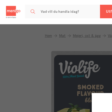
Menigo
Utf
Hem
Mat
Mejeri, ost & ägg
Vä