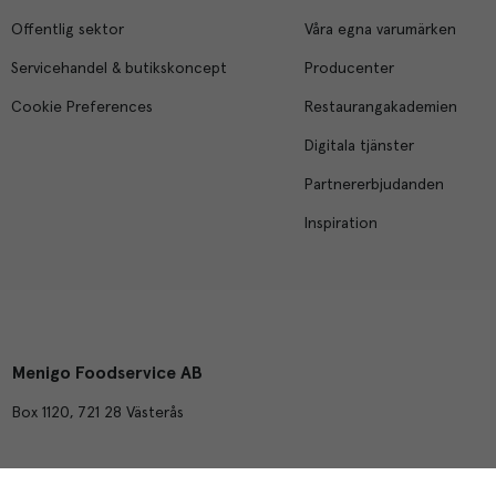
Offentlig sektor
Våra egna varumärken
Servicehandel & butikskoncept
Producenter
Cookie Preferences
Restaurangakademien
Digitala tjänster
Partnererbjudanden
Inspiration
Menigo Foodservice AB
Box 1120, 721 28 Västerås