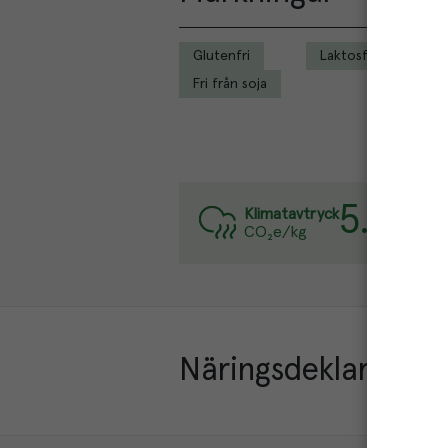
Glutenfri
Laktosfri
Fri från soja
5.9
kg
Var
Klimatavtryck
CO₂e/kg
Lä
Näringsdeklaration