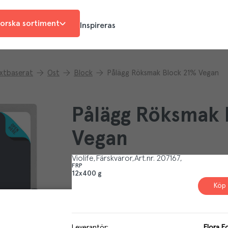
orska sortiment
Inspireras
xtbaserat
Ost
Block
Pålägg Röksmak Block 21% Vegan
Pålägg Röksmak 
Vegan
Violife
Färskvaror
Art.nr.
207167
FRP
12x400 g
Köp 
Leverantör
:
Flora 