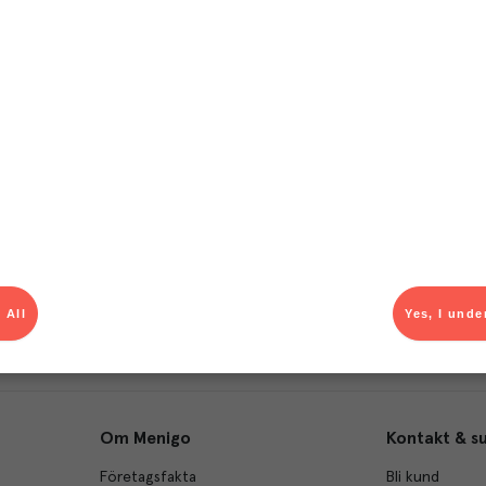
T
el av aktuella kampanjer.
Du som är Menigo-kun
 All
Yes, I unde
Om Menigo
Kontakt & s
Företagsfakta
Bli kund