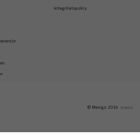
Integritetspolicy
verantör
lan
or
© Menigo 2026
[
esales
]