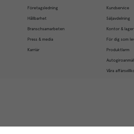
Företagsledning
Kundservice
Hållbarhet
Säljavdelning
Branschsamarbeten
Kontor & lager
Press & media
För dig som le
Karriär
Produktlarm
Autogiroanmä
Våra affärsvillk