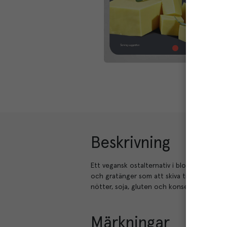
Beskrivning
Ett vegansk ostalternativ i block från Violif
och gratänger som att skiva till mackor, t
nötter, soja, gluten och konserveringsmed
Märkningar