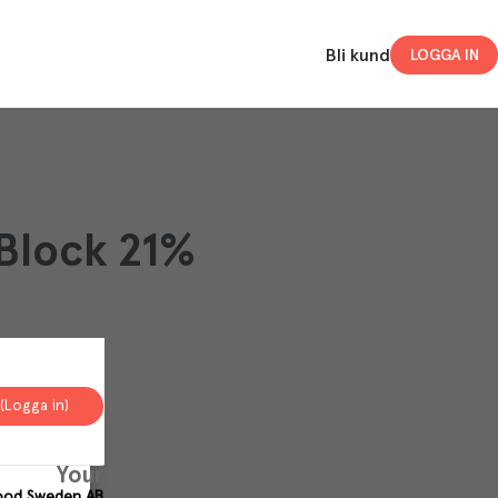
Bli kund
LOGGA IN
Block 21%
(Logga in)
Your
Food Sweden AB