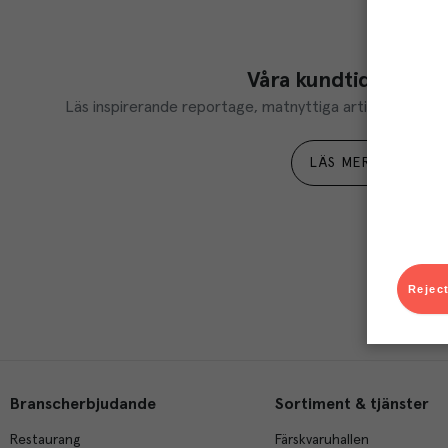
Våra kundtidningar
Läs inspirerande reportage, matnyttiga artiklar och ta d
LÄS MER
Reject
Branscherbjudande
Sortiment & tjänster
Restaurang
Färskvaruhallen