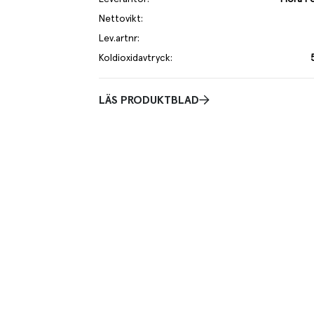
Nettovikt
:
Lev.artnr
:
Koldioxidavtryck
:
LÄS PRODUKTBLAD
e med rökt smak. Funkar lika bra att riva till pizza
oasts och burgare. 100% vegansk och även fri från
el.