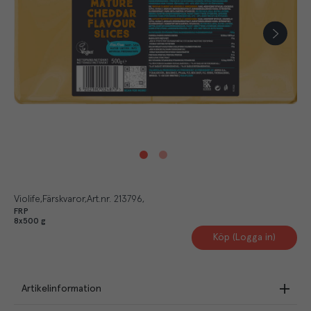
Violife
Färskvaror
Art.nr.
213796
FRP
8x500 g
Köp (Logga in)
Artikelinformation