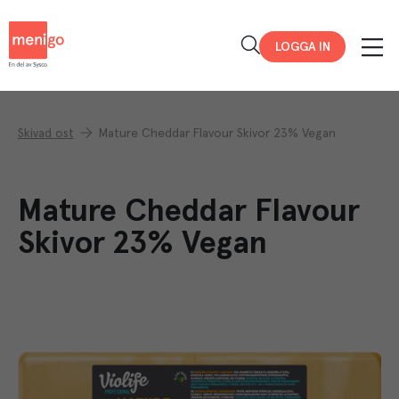
Menigo
LOGGA IN
Skivad ost
Mature Cheddar Flavour Skivor 23% Vegan
Mature Cheddar Flavour
Skivor 23% Vegan