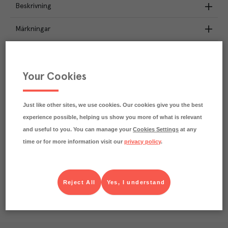
Beskrivning
Märkningar
Näringsdeklaration
Your Cookies
3
kg
Klimatavtryck
CO₂e/kg
Varje kilo av varan påverkar klimatet motsvarande
Just like other sites, we use cookies. Our cookies give you the best
utsläppen av 3 kg koldioxid.
experience possible, helping us show you more of what is relevant
Läs mer om hur vi beräknar klimatavtryck
and useful to you. You can manage your
Cookies Settings
at any
time or for more information visit our
privacy policy
.
Reject All
Yes, I understand