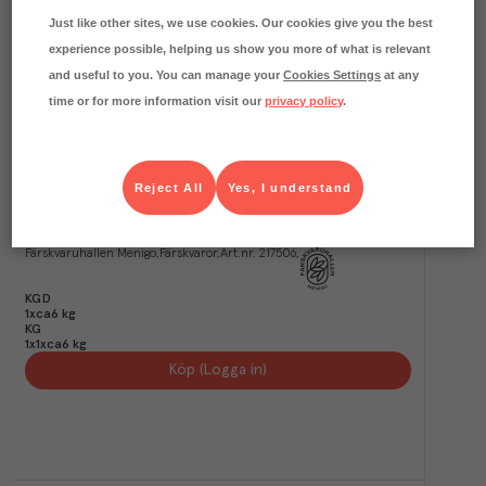
Just like other sites, we use cookies. Our cookies give you the best
experience possible, helping us show you more of what is relevant
and useful to you. You can manage your
Cookies Settings
at any
time or for more information visit our
privacy policy
.
Reject All
Yes, I understand
74.2
kg CO₂e/kg
Tomahawk Hel Hängmörad Utmärkt Sverige
Färskvaruhallen Menigo
Färskvaror
Art.nr.
217506
KGD
1xca6 kg
KG
1x1xca6 kg
Köp (Logga in)