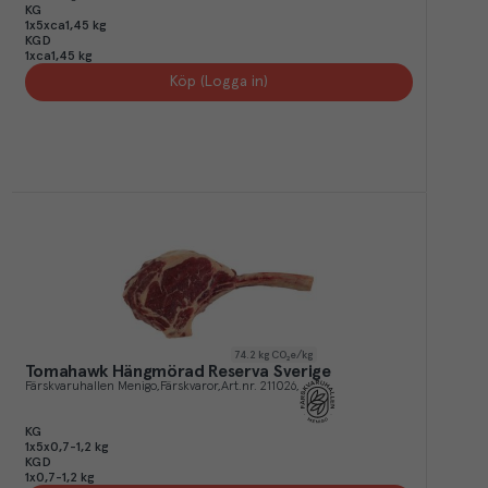
KG
1x5xca1,45 kg
KGD
1xca1,45 kg
Köp (Logga in)
74.2
kg CO₂e/kg
Tomahawk Hängmörad Reserva Sverige
Färskvaruhallen Menigo
Färskvaror
Art.nr.
211026
KG
1x5x0,7-1,2 kg
KGD
1x0,7-1,2 kg