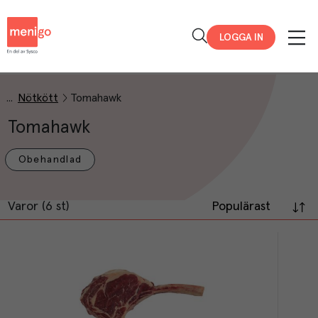
Menigo
LOGGA IN
Nötkött
Tomahawk
Tomahawk
Obehandlad
Varor (6 st)
Populärast