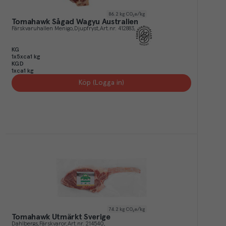
86.2
kg CO₂e/kg
Tomahawk Sågad Wagyu Australien
Färskvaruhallen Menigo
Djupfryst
Art.nr.
412883
KG
1x5xca1 kg
KGD
1xca1 kg
Köp (Logga in)
74.2
kg CO₂e/kg
Tomahawk Utmärkt Sverige
Dahlbergs
Färskvaror
Art.nr.
214540