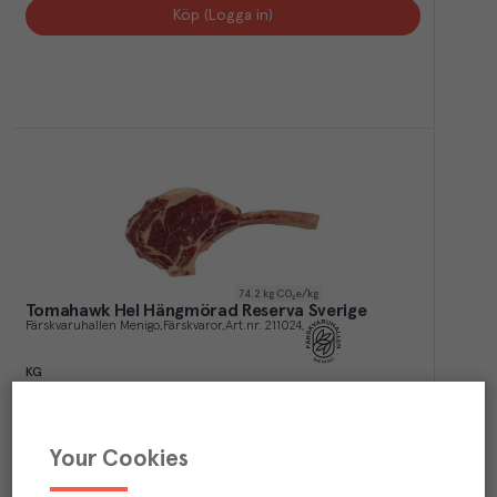
Köp (Logga in)
74.2
kg CO₂e/kg
Tomahawk Hel Hängmörad Reserva Sverige
Färskvaruhallen Menigo
Färskvaror
Art.nr.
211024
KG
1x1xca6 kg
KGD
1xca6 kg
Köp (Logga in)
Your Cookies