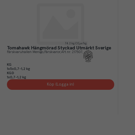
74.2
kg CO₂e/kg
Tomahawk Hängmörad Styckad Utmärkt Sverige
Färskvaruhallen Menigo
Färskvaror
Art.nr.
217507
KG
1x5x0,7-1,2 kg
KGD
1x0,7-1,2 kg
Köp (Logga in)