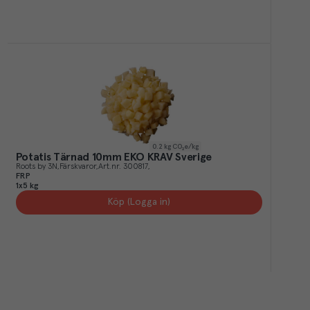
0.2
kg CO₂e/kg
Potatis Tärnad 10mm EKO KRAV Sverige
Roots by 3N
Färskvaror
Art.nr.
300817
FRP
1x5 kg
Köp (Logga in)