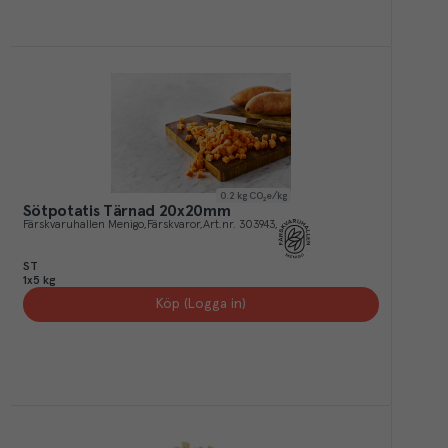
0.2
kg CO₂e/kg
Sötpotatis Tärnad 20x20mm
Färskvaruhallen Menigo
Färskvaror
Art.nr.
303943
ST
1x5 kg
Köp (Logga in)