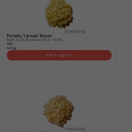
0.2
kg CO₂e/kg
Potatis Tärnad 10mm
Roots by 3N
Färskvaror
Art.nr.
712087
FRP
1x5 kg
Köp (Logga in)
0.2
kg CO₂e/kg