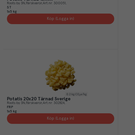
Roots by 3N
Färskvaror
Art.nr.
300051
ST
1x5 kg
Köp (Logga in)
0.2
kg CO₂e/kg
Potatis 20x20 Tärnad Sverige
Roots by 3N
Färskvaror
Art.nr.
302824
FRP
1x5 kg
Köp (Logga in)