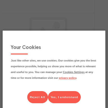
Your Cookies
0.3
kg CO₂e/kg
Potatis Tärnad
Menigo frukt & grönt
Färskvaror
Art.nr.
714677
FRP
Just like other sites, we use cookies. Our cookies give you the best
1x10 kg
experience possible, helping us show you more of what is relevant
Köp (Logga in)
and useful to you. You can manage your
Cookies Settings
at any
time or for more information visit our
privacy policy
.
Reject All
Yes, I understand