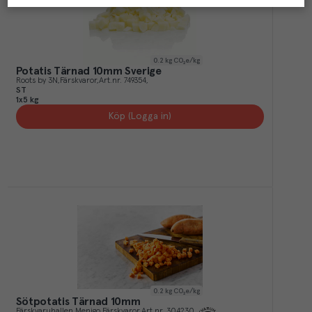
0.2
kg CO₂e/kg
Potatis Tärnad 10mm Sverige
Roots by 3N
Färskvaror
Art.nr.
749354
ST
1x5 kg
Köp (Logga in)
0.2
kg CO₂e/kg
Sötpotatis Tärnad 10mm
Färskvaruhallen Menigo
Färskvaror
Art.nr.
304230