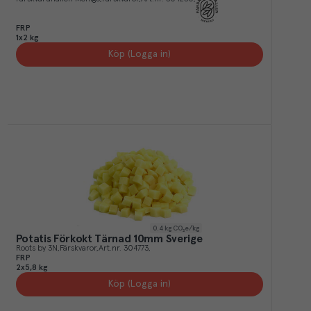
FRP
1x2 kg
Köp (Logga in)
0.4
kg CO₂e/kg
Potatis Förkokt Tärnad 10mm Sverige
Roots by 3N
Färskvaror
Art.nr.
304773
FRP
2x5,8 kg
Köp (Logga in)