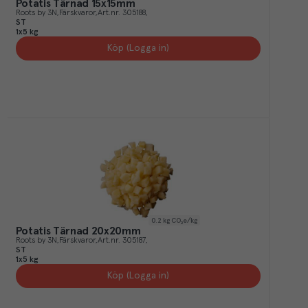
Potatis Tärnad 15x15mm
Roots by 3N
Färskvaror
Art.nr.
305188
ST
1x5 kg
Köp (Logga in)
0.2
kg CO₂e/kg
Potatis Tärnad 20x20mm
Roots by 3N
Färskvaror
Art.nr.
305187
ST
1x5 kg
Köp (Logga in)