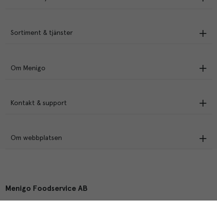
Sortiment & tjänster
Om Menigo
Kontakt & support
Om webbplatsen
Menigo Foodservice AB
Box 1120, 721 28 Västerås