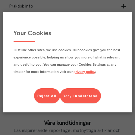
Praktisk info
0.2
kg
Klimatavtryck
CO₂e/kg
Your Cookies
Varje kilo av varan påverkar klimatet motsvarande
utsläppen av 0.2 kg koldioxid.
Läs mer om hur vi beräknar klimatavtryck
Just like other sites, we use cookies. Our cookies give you the best
experience possible, helping us show you more of what is relevant
and useful to you. You can manage your
Cookies Settings
at any
time or for more information visit our
privacy policy
.
Reject All
Yes, I understand
Våra kundtidningar
Läs inspirerande reportage, matnyttiga artiklar och 