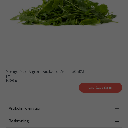
Menigo frukt & grönt
Färskvaror
Art.nr.
303123
ST
1x100 g
Köp (Logga in)
Artikelinformation
Beskrivning