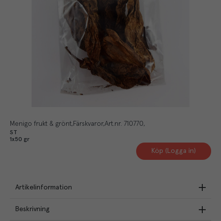
Menigo frukt & grönt
Färskvaror
Art.nr.
710770
ST
1x50 gr
Köp (Logga in)
Artikelinformation
Beskrivning