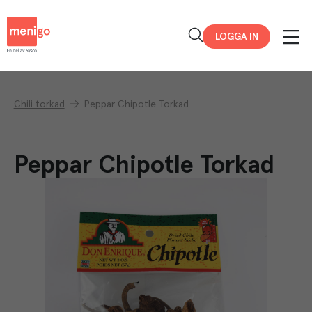
Menigo
LOGGA IN
Chili torkad
Peppar Chipotle Torkad
Peppar Chipotle Torkad