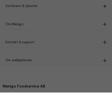
Sortiment & tjänster
Om Menigo
Kontakt & support
Om webbplatsen
Menigo Foodservice AB
Box 1120, 721 28 Västerås
© Menigo 2026
[
esales
]