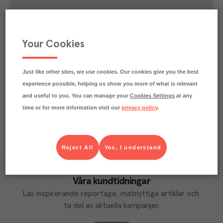
0.4
kg
Klimatavtryck
CO₂e/kg
Varje kilo av varan påverkar klimatet motsvarande
Your Cookies
utsläppen av 0.4 kg koldioxid.
Läs mer om hur vi beräknar klimatavtryck
Just like other sites, we use cookies. Our cookies give you the best
experience possible, helping us show you more of what is relevant
and useful to you. You can manage your
Cookies Settings
at any
time or for more information visit our
privacy policy
.
Reject All
Yes, I understand
Våra kundtidningar
Läs inspirerande reportage, matnyttiga artiklar och 
ta del av aktuella kampanjer.