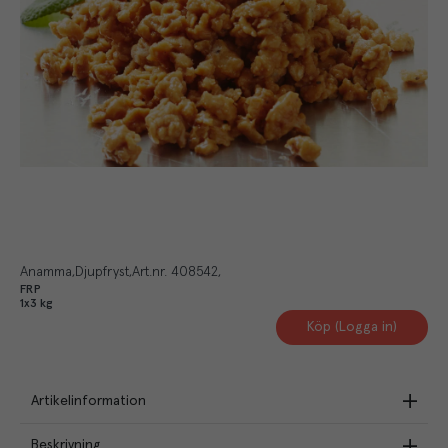
Anamma
Djupfryst
Art.nr.
408542
FRP
1x3 kg
Köp (Logga in)
Artikelinformation
Beskrivning