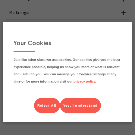
Märkningar
Näringsdeklaration
1.9
kg
Your Cookies
Klimatavtryck
CO₂e/kg
Varje kilo av varan påverkar klimatet motsvarande
utsläppen av 1.9 kg koldioxid.
Just like other sites, we use cookies. Our cookies give you the best
Läs mer om hur vi beräknar klimatavtryck
experience possible, helping us show you more of what is relevant
and useful to you. You can manage your
Cookies Settings
at any
time or for more information visit our
privacy policy
.
Reject All
Yes, I understand