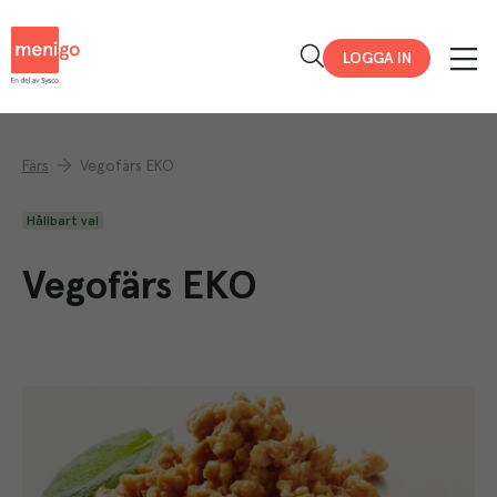
Menigo
LOGGA IN
Färs
Vegofärs EKO
Hållbart val
Vegofärs EKO