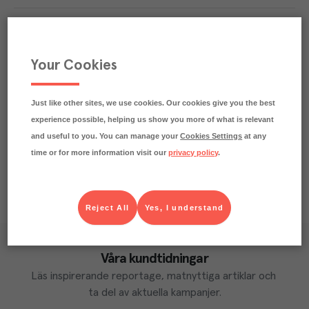
Beskrivning
Praktisk info
Your Cookies
Märkningar
Just like other sites, we use cookies. Our cookies give you the best
Näringsdeklaration
experience possible, helping us show you more of what is relevant
and useful to you. You can manage your
Cookies Settings
at any
time or for more information visit our
privacy policy
.
Reject All
Yes, I understand
Våra kundtidningar
Läs inspirerande reportage, matnyttiga artiklar och 
ta del av aktuella kampanjer.