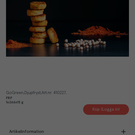
GoGreen
Djupfryst
Art.nr.
410227
FRP
1x266x15 g
Köp (Logga in)
Artikelinformation