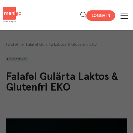
Menigo
LOGGA IN
Falafel
Falafel Gulärta Laktos & Glutenfri EKO
Hållbart val
Falafel Gulärta Laktos &
Glutenfri EKO