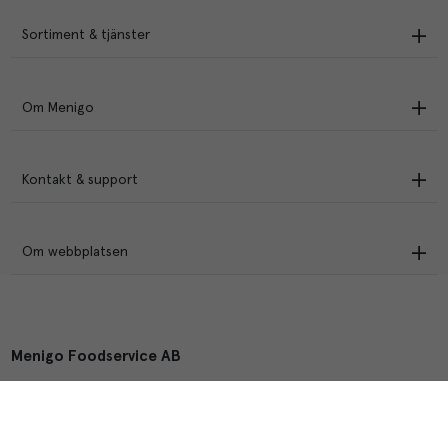
Sortiment & tjänster
Om Menigo
Kontakt & support
Om webbplatsen
Menigo Foodservice AB
Box 1120, 721 28 Västerås