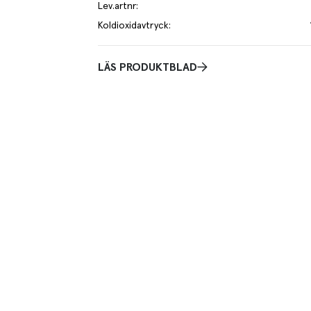
Lev.artnr
:
Koldioxidavtryck
:
LÄS PRODUKTBLAD
Praktisk
venska EKO och KRAV-märkta grå- och höstärtor! Har
Ca 20 g/st.
yck.