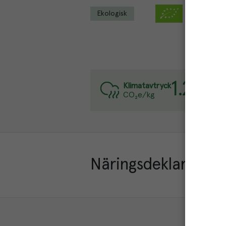
Ekologisk
1.2
kg
Varj
Klimatavtryck
CO₂e/kg
Läs 
Näringsdeklaration