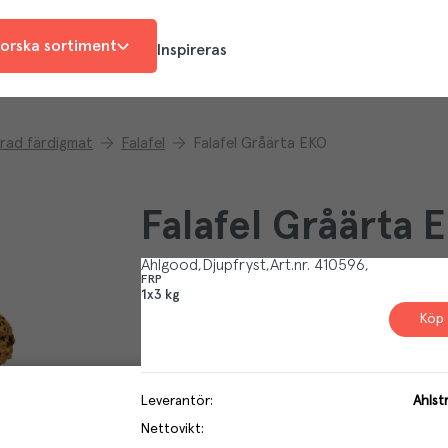
orska sortiment
Inspireras
rad färdigmat
Falafel
Falafel Gråärta EKO
Falafel Gråärta 
Ahlgood
Djupfryst
Art.nr.
410596
FRP
1x3 kg
Köp 
Leverantör
:
Ahlst
Nettovikt
: