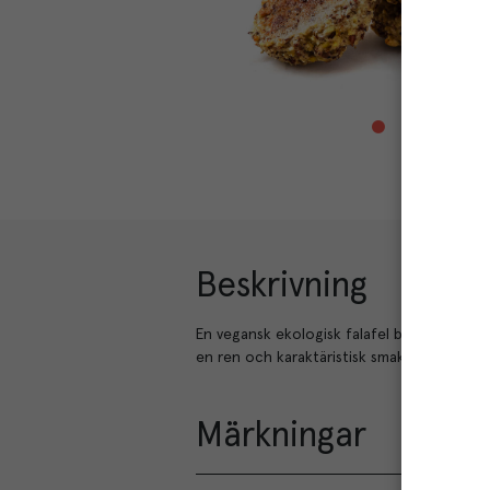
Beskrivning
En vegansk ekologisk falafel baserad på s
en ren och karaktäristisk smak. 20g per st
Märkningar