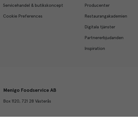
Servicehandel & butikskoncept
Producenter
Cookie Preferences
Restaurangakademien
Digitala tjänster
Partnererbjudanden
Inspiration
Menigo Foodservice AB
Box 1120, 721 28 Västerås