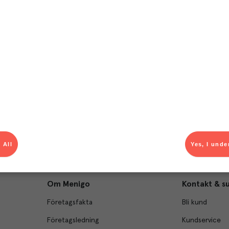
T
el av aktuella kampanjer.
Du som är Menigo-kun
 All
Yes, I unde
Om Menigo
Kontakt & s
Företagsfakta
Bli kund
Företagsledning
Kundservice