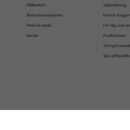
Hållbarhet
Säljavdelning
Branschsamarbeten
Kontor & lager
Press & media
För dig som le
Karriär
Produktlarm
Autogiroanmä
Våra affärsvillk