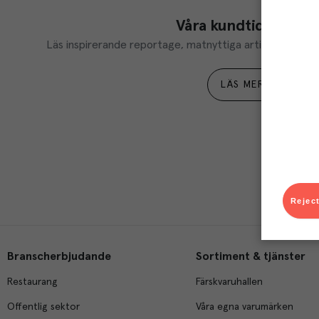
Våra kundtidningar
Läs inspirerande reportage, matnyttiga artiklar och ta d
LÄS MER
Reject
Branscherbjudande
Sortiment & tjänster
Restaurang
Färskvaruhallen
Offentlig sektor
Våra egna varumärken