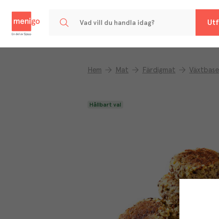
Menigo
Utf
Hem
Mat
Färdigmat
Växtbase
Hållbart val