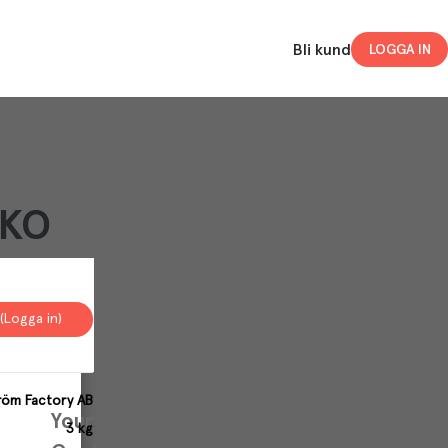
Bli kund
LOGGA IN
EKO
(Logga in)
röm Factory AB
Your
3 kg