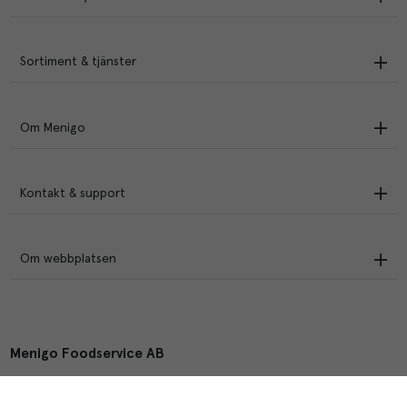
Sortiment & tjänster
Om Menigo
Kontakt & support
Om webbplatsen
Menigo Foodservice AB
Box 1120, 721 28 Västerås