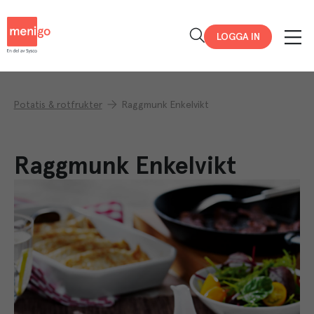
Menigo
LOGGA IN
Potatis & rotfrukter
Raggmunk Enkelvikt
Raggmunk Enkelvikt