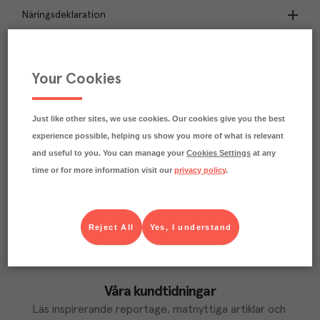
Näringsdeklaration
1.4
kg
Klimatavtryck
CO₂e/kg
Your Cookies
Varje kilo av varan påverkar klimatet motsvarande
utsläppen av 1.4 kg koldioxid.
Läs mer om hur vi beräknar klimatavtryck
Just like other sites, we use cookies. Our cookies give you the best
experience possible, helping us show you more of what is relevant
and useful to you. You can manage your
Cookies Settings
at any
time or for more information visit our
privacy policy
.
Reject All
Yes, I understand
Våra kundtidningar
Läs inspirerande reportage, matnyttiga artiklar och 