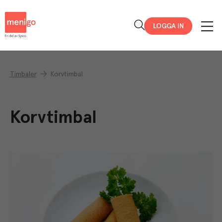
Menigo
LOGGA IN
Timbaler
Korvtimbal
Korvtimbal