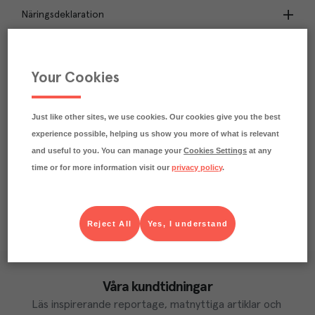
Näringsdeklaration
6.3
kg
Klimatavtryck
CO₂e/kg
Your Cookies
Varje kilo av varan påverkar klimatet motsvarande
utsläppen av 6.3 kg koldioxid.
Läs mer om hur vi beräknar klimatavtryck
Just like other sites, we use cookies. Our cookies give you the best
experience possible, helping us show you more of what is relevant
and useful to you. You can manage your
Cookies Settings
at any
time or for more information visit our
privacy policy
.
Reject All
Yes, I understand
Våra kundtidningar
Läs inspirerande reportage, matnyttiga artiklar och 