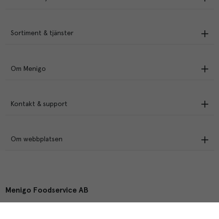
Sortiment & tjänster
Om Menigo
Kontakt & support
Om webbplatsen
Menigo Foodservice AB
Box 1120, 721 28 Västerås