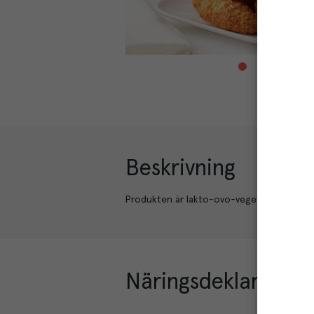
Beskrivning
Produkten är lakto-ovo-vegetarisk.
Näringsdeklaration