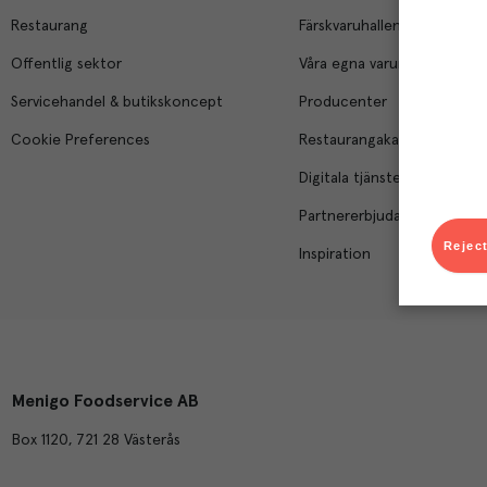
Restaurang
Färskvaruhallen
Offentlig sektor
Våra egna varumärken
Servicehandel & butikskoncept
Producenter
Cookie Preferences
Restaurangakademien
Digitala tjänster
Partnererbjudanden
Reject
Inspiration
Menigo Foodservice AB
Box 1120, 721 28 Västerås