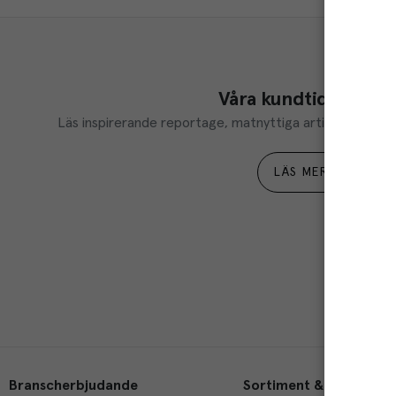
Våra kundtidningar
Läs inspirerande reportage, matnyttiga artiklar och ta d
LÄS MER
Branscherbjudande
Sortiment & tjänster