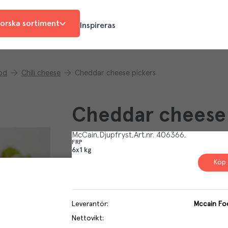
orska sortiment
Inspireras
od
Chili cheese
Cheddar cheese pickers
Cheddar cheese 
McCain
Djupfryst
Art.nr.
406366
FRP
6x1 kg
Köp 
Leverantör
:
Mccain Foo
Nettovikt
: