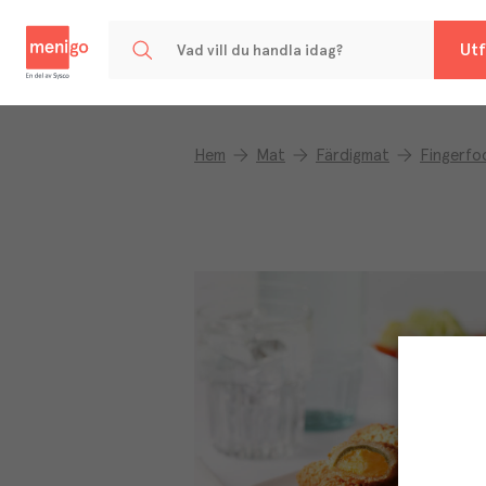
Menigo
Utf
Hem
Mat
Färdigmat
Fingerfo