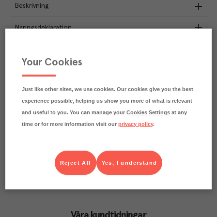
Beskrivning
Näringsdeklaration
9
kg
Klimatavtryck
Your Cookies
CO₂e/kg
Varje kilo av varan påverkar klimatet motsvarande
utsläppen av 9 kg koldioxid.
Just like other sites, we use cookies. Our cookies give you the best
Läs mer om hur vi beräknar klimatavtryck
experience possible, helping us show you more of what is relevant
and useful to you. You can manage your
Cookies Settings
at any
time or for more information visit our
privacy policy
.
Reject All
Yes, I understand
Våra kundtidningar