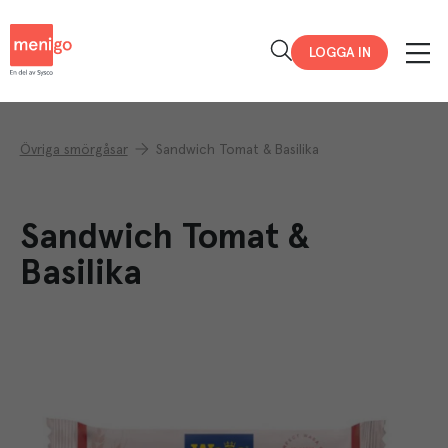
Menigo
LOGGA IN
Övriga smörgåsar
Sandwich Tomat & Basilika
Sandwich Tomat &
Basilika