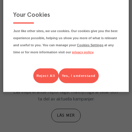
Köp (Logga in)
Your Cookies
Just like other sites, we use cookies. Our cookies give you the best
experience possible, helping us show you more of what is relevant
and useful to you. You can manage your
Cookies Settings
at any
time or for more information visit our
privacy policy
.
Reject All
Yes, I understand
Våra kundtidningar
Läs inspirerande reportage, matnyttiga artiklar och 
ta del av aktuella kampanjer.
LÄS MER