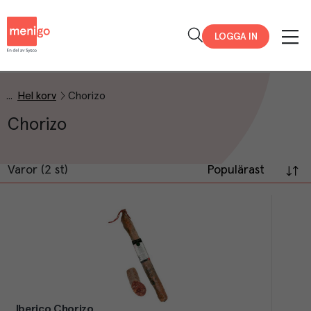
Menigo
LOGGA IN
Hel korv
Chorizo
Chorizo
Varor (2 st)
Populärast
Iberico Chorizo