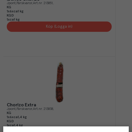
Jpont
Färskvaror
Art.nr.
213851
KG
1x6xca1 kg
KGD
1xca1 kg
Köp (Logga in)
Chorizo Extra
Jpont
Färskvaror
Art.nr.
213838
KG
1x6xca1,4 kg
KGD
1xca1,4 kg