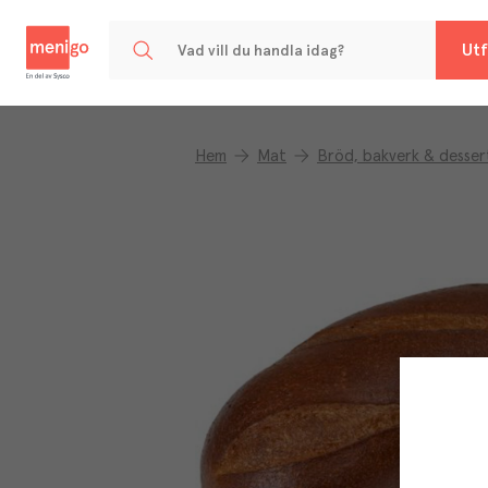
Menigo
Utf
Hem
Mat
Bröd, bakverk & desser