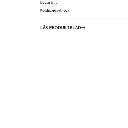
Lev.artnr
:
Koldioxidavtryck
:
LÄS PRODUKTBLAD
or som anis och fänkål.
 kilo av varan påverkar klimatet motsvarande utsläppen av 1.1 kg ko
er om hur vi beräknar klimatavtryck