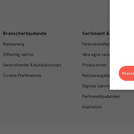
Branscherbjudande
Sortiment & tjänster
Restaurang
Färskvaruhallen
Offentlig sektor
Våra egna varumärken
Servicehandel & butikskoncept
Producenter
Reject
Cookie Preferences
Restaurangakademien
Digitala tjänster
Partnererbjudanden
Inspiration