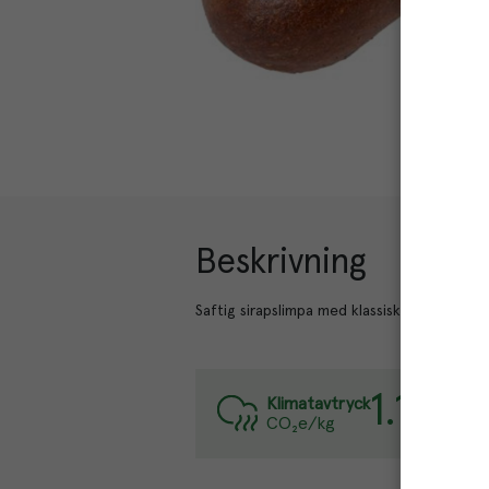
Beskrivning
Saftig sirapslimpa med klassiska brödkrydd
1.1
kg
Varje
Klimatavtryck
CO₂e/kg
Läs m