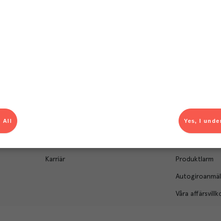
Om Menigo
Kontakt & s
Företagsfakta
Bli kund
Företagsledning
Kundservice
Hållbarhet
Säljavdelning
 All
Yes, I unde
Branschsamarbeten
Kontor & lager
Press & media
För dig som le
Karriär
Produktlarm
Autogiroanmä
Våra affärsvillk