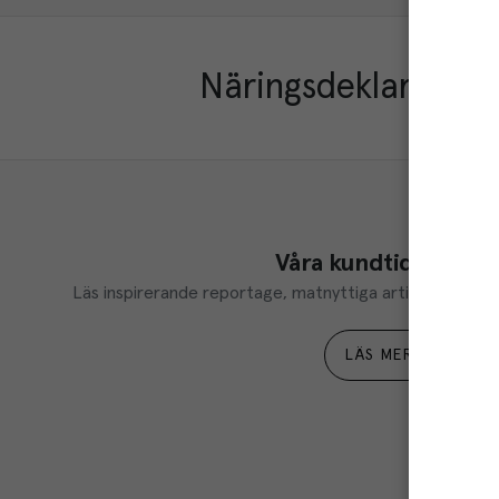
Näringsdeklaration
Våra kundtidningar
Läs inspirerande reportage, matnyttiga artiklar och ta d
LÄS MER