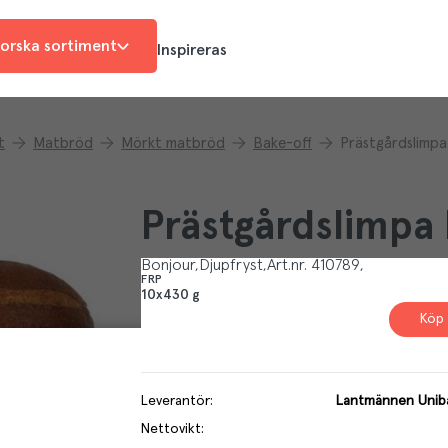
orska sortiment
Inspireras
t
Matbröd
Mörkt matbröd
Bake-off
Prästgårdslimp
Prästgårdslimp
Bonjour
Djupfryst
Art.nr.
410789
FRP
10x430 g
Köp 
Leverantör
:
Lantmännen Unib
Nettovikt
: