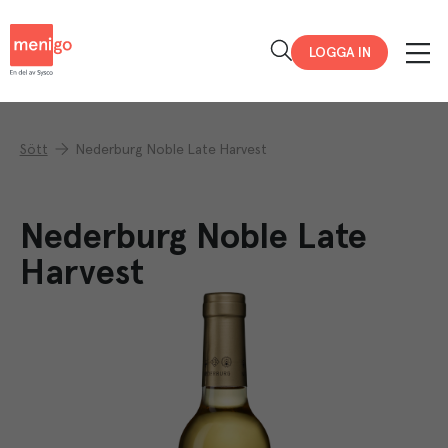
Menigo
LOGGA IN
Sött
Nederburg Noble Late Harvest
Nederburg Noble Late
Harvest