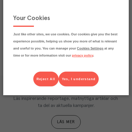
Smakbeskrivning
Passar till
Your Cookies
Näringsdeklaration
Just like other sites, we use cookies. Our cookies give you the best
experience possible, helping us show you more of what is relevant
and useful to you. You can manage your
Cookies Settings
at any
time or for more information visit our
privacy policy
.
Reject All
Yes, I understand
Våra kundtidningar
Läs inspirerande reportage, matnyttiga artiklar och 
ta del av aktuella kampanjer.
LÄS MER