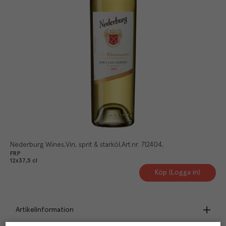
Nederburg Wines
Vin, sprit & starköl
Art.nr.
712404
FRP
12x37,5 cl
Köp (Logga in)
Artikelinformation