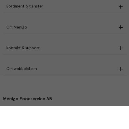
Sortiment & tjänster
Om Menigo
Kontakt & support
Om webbplatsen
Menigo Foodservice AB
Box 1120, 721 28 Västerås
© Menigo 2026
[
esales
]