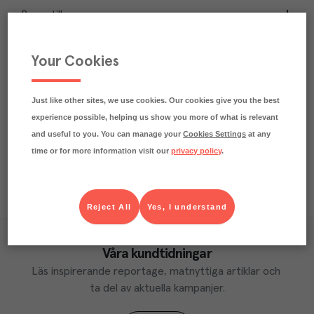
Passar till
Beskrivning
Your Cookies
Märkningar
Just like other sites, we use cookies. Our cookies give you the best
Näringsdeklaration
experience possible, helping us show you more of what is relevant
and useful to you. You can manage your
Cookies Settings
at any
time or for more information visit our
privacy policy
.
Reject All
Yes, I understand
Våra kundtidningar
Läs inspirerande reportage, matnyttiga artiklar och 
ta del av aktuella kampanjer.