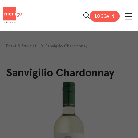
Menigo
LOGGA IN
Friskt & fruktigt
Sanvigilio Chardonnay
Sanvigilio Chardonnay