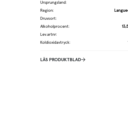
Ursprungsland
:
Region
:
Langue
Druvsort
:
Alkoholprocent
:
13,
Lev.artnr
:
Koldioxidavtryck
:
LÄS PRODUKTBLAD
Smakbeskrivning
ätter.
Doften är ungdomligt fräsch med citrus, aprikoser, vita blommor, 
sälta. Smaken är torr och mogen med toner av persika och citrus. 