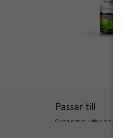
Passar till
Ostron, musslor, skaldjur och smakrika fiskr