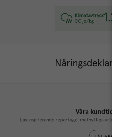
1.2
kg
Varj
Klimatavtryck
CO₂e/kg
Läs 
Näringsdeklaration
Våra kundtidningar
Läs inspirerande reportage, matnyttiga artiklar och ta d