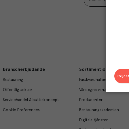
LÄS MER
Branscherbjudande
Sortiment & tjänster
Reject
Restaurang
Färskvaruhallen
Offentlig sektor
Våra egna varumärken
Servicehandel & butikskoncept
Producenter
Cookie Preferences
Restaurangakademien
Digitala tjänster