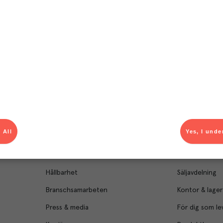
Om Menigo
Kontakt & s
 All
Yes, I unde
Företagsfakta
Bli kund
Företagsledning
Kundservice
Hållbarhet
Säljavdelning
Branschsamarbeten
Kontor & lager
Press & media
För dig som le