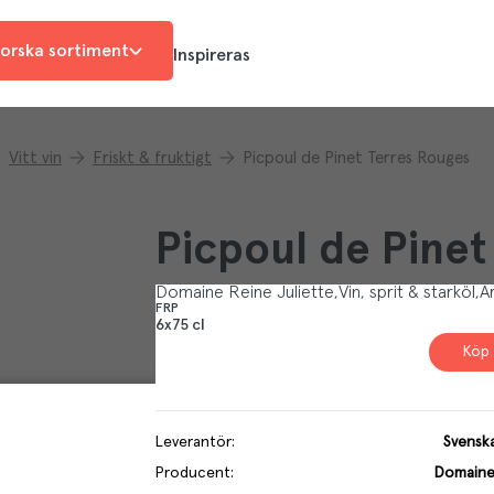
orska sortiment
Inspireras
Vitt vin
Friskt & fruktigt
Picpoul de Pinet Terres Rouges
Picpoul de Pinet
Domaine Reine Juliette
Vin, sprit & starköl
Ar
FRP
6x75 cl
Köp 
Leverantör
:
Svensk
Producent
:
Domaine 