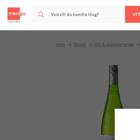
Menigo
Utf
Hem
Dryck
Vin & mousserande