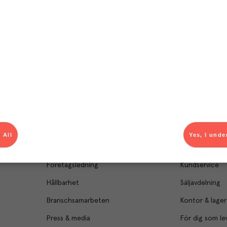
Om Menigo
Kontakt & s
 All
Yes, I unde
Företagsfakta
Bli kund
Företagsledning
Kundservice
Hållbarhet
Säljavdelning
Branschsamarbeten
Kontor & lager
Press & media
För dig som le