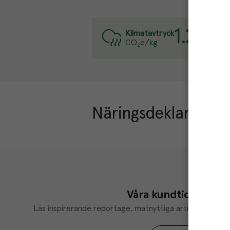
1.2
kg
Varj
Klimatavtryck
CO₂e/kg
Läs 
Näringsdeklaration
Våra kundtidningar
Läs inspirerande reportage, matnyttiga artiklar och ta d