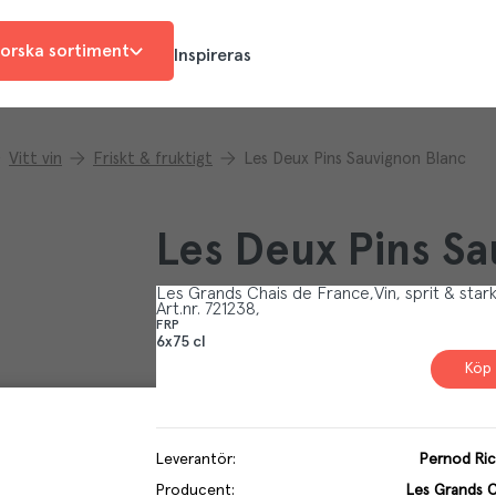
orska sortiment
Inspireras
Vitt vin
Friskt & fruktigt
Les Deux Pins Sauvignon Blanc
Les Deux Pins Sa
Les Grands Chais de France
Vin, sprit & star
Art.nr.
721238
FRP
6x75 cl
Köp 
Leverantör
:
Pernod Ri
Producent
:
Les Grands C