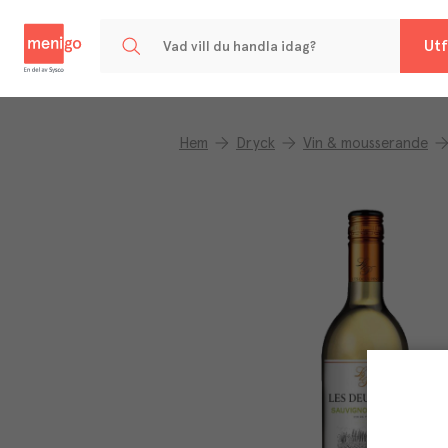
Menigo
Utf
Hem
Dryck
Vin & mousserande