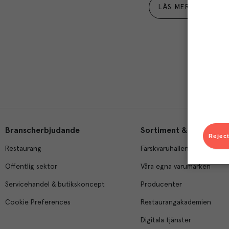
LÄS MER
Branscherbjudande
Sortiment & tjänster
Reject
Restaurang
Färskvaruhallen
Offentlig sektor
Våra egna varumärken
Servicehandel & butikskoncept
Producenter
Cookie Preferences
Restaurangakademien
Digitala tjänster