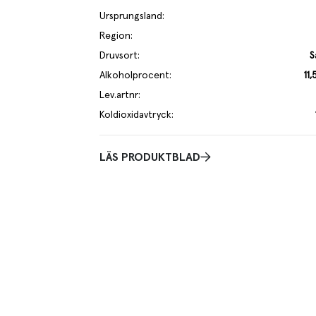
Ursprungsland
:
Region
:
Druvsort
:
S
Alkoholprocent
:
11
Lev.artnr
:
Koldioxidavtryck
:
LÄS PRODUKTBLAD
Smakbeskrivning
itif.
Fräscht, uttrycksfullt och välbalanserat vinmed blommiga toner och
samt citrsskal.