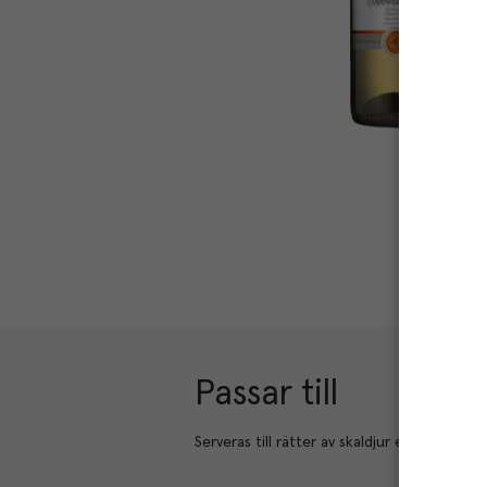
Passar till
Serveras till rätter av skaldjur eller som aper