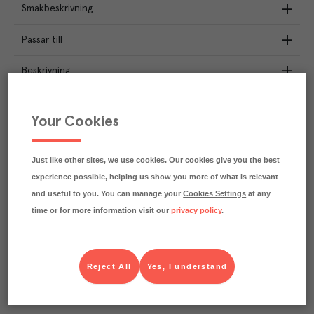
Smakbeskrivning
Passar till
Beskrivning
Näringsdeklaration
Your Cookies
1.4
kg
Klimatavtryck
CO₂e/kg
Just like other sites, we use cookies. Our cookies give you the best
Varje kilo av varan påverkar klimatet motsvarande
experience possible, helping us show you more of what is relevant
utsläppen av 1.4 kg koldioxid.
Läs mer om hur vi beräknar klimatavtryck
and useful to you. You can manage your
Cookies Settings
at any
time or for more information visit our
privacy policy
.
Reject All
Yes, I understand