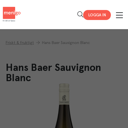
Menigo
LOGGA IN
Friskt & fruktigt
Hans Baer Sauvignon Blanc
Hans Baer Sauvignon
Blanc