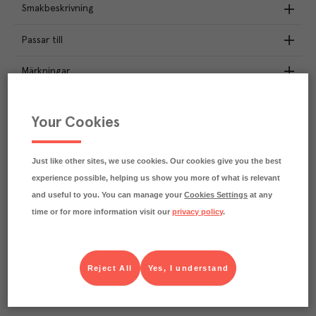
Smakbeskrivning
Passar till
Märkningar
Näringsdeklaration
Your Cookies
1.4
kg
Klimatavtryck
CO₂e/kg
Just like other sites, we use cookies. Our cookies give you the best
Varje kilo av varan påverkar klimatet motsvarande
experience possible, helping us show you more of what is relevant
utsläppen av 1.4 kg koldioxid.
Läs mer om hur vi beräknar klimatavtryck
and useful to you. You can manage your
Cookies Settings
at any
time or for more information visit our
privacy policy
.
Reject All
Yes, I understand