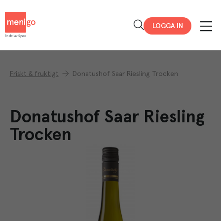
Menigo
LOGGA IN
Friskt & fruktigt
Donatushof Saar Riesling Trocken
Donatushof Saar Riesling
Trocken