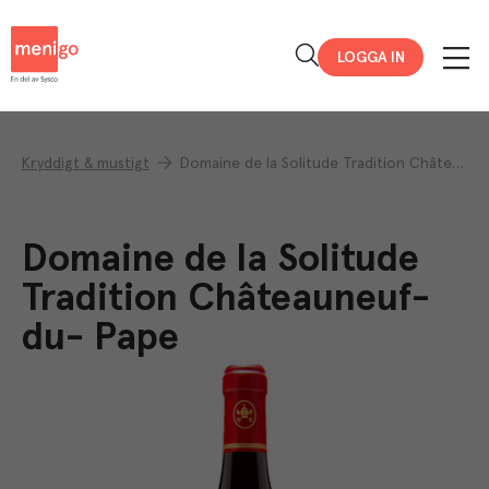
Menigo
LOGGA IN
Kryddigt & mustigt
Domaine de la Solitude Tradition Châteauneuf-du- Pape
Domaine de la Solitude
Tradition Châteauneuf-
du- Pape