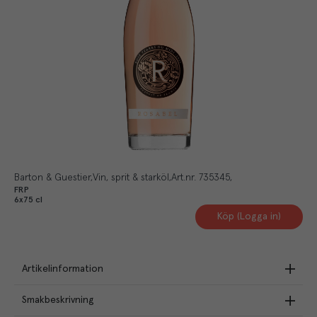
Barton & Guestier
Vin, sprit & starköl
Art.nr.
735345
FRP
6x75 cl
Köp (Logga in)
Artikelinformation
Smakbeskrivning