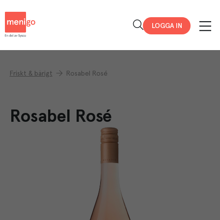
Menigo
LOGGA IN
Friskt & bärigt
Rosabel Rosé
Rosabel Rosé