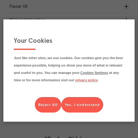
Passar till
Näringsdeklaration
1.2
kg
Klimatavtryck
Your Cookies
CO₂e/kg
Varje kilo av varan påverkar klimatet motsvarande
utsläppen av 1.2 kg koldioxid.
Just like other sites, we use cookies. Our cookies give you the best
Läs mer om hur vi beräknar klimatavtryck
experience possible, helping us show you more of what is relevant
and useful to you. You can manage your
Cookies Settings
at any
time or for more information visit our
privacy policy
.
Reject All
Yes, I understand