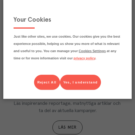
Passar till
Your Cookies
Beskrivning
Näringsdeklaration
Just like other sites, we use cookies. Our cookies give you the best
experience possible, helping us show you more of what is relevant
and useful to you. You can manage your
Cookies Settings
at any
time or for more information visit our
privacy policy
.
Reject All
Yes, I understand
Våra kundtidningar
Läs inspirerande reportage, matnyttiga artiklar och 
ta del av aktuella kampanjer.
LÄS MER