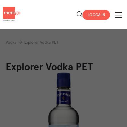
Menigo
LOGGA IN
Vodka
Explorer Vodka PET
Explorer Vodka PET