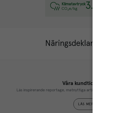
3.3
kg
Var
Klimatavtryck
CO₂e/kg
Läs
Näringsdeklaration
Våra kundtidningar
Läs inspirerande reportage, matnyttiga artiklar och ta d
LÄS MER