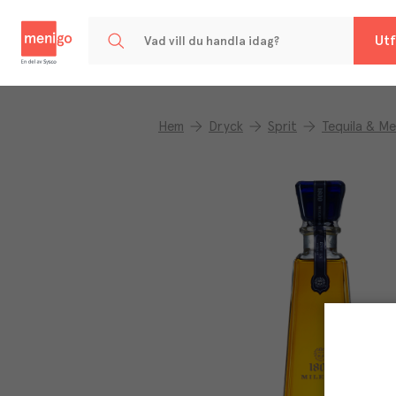
Menigo
Utf
Hem
Dryck
Sprit
Tequila & Me