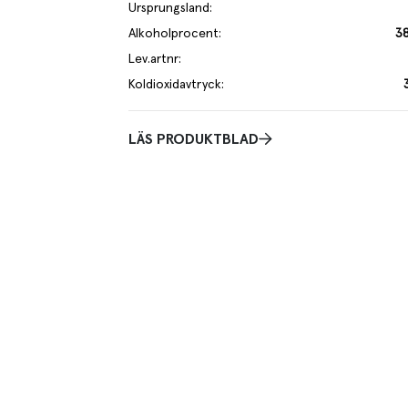
Ursprungsland
:
Alkoholprocent
:
3
Lev.artnr
:
Koldioxidavtryck
:
LÄS PRODUKTBLAD
akbeskrivning
 träsmak, kokt agave med en ton av rostade nötter och en unik doft, 
ation av frön som valnötter och hasselnötter, fruktiga inslag som liknar
s tillsammans med toner av vanilj och kanel.