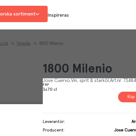
orska sortiment
Inspireras
zcal
Tequila
1800 Milenio
1800 Milenio
Jose Cuervo
Vin, sprit & starköl
Art.nr.
73484
FRP
3x70 cl
Köp 
Leverantör
:
Ar
Producent
:
Jose Cuerv