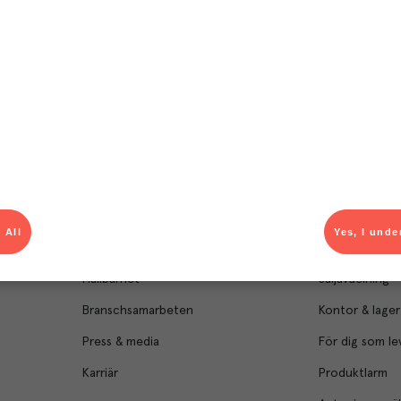
Om Menigo
Kontakt & s
Företagsfakta
Bli kund
 All
Yes, I unde
Företagsledning
Kundservice
Hållbarhet
Säljavdelning
Branschsamarbeten
Kontor & lager
Press & media
För dig som le
Karriär
Produktlarm