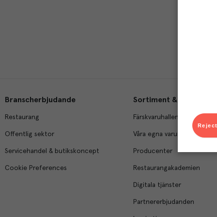
Branscherbjudande
Sortiment & tjänster
Restaurang
Färskvaruhallen
Reject
Offentlig sektor
Våra egna varumärken
Servicehandel & butikskoncept
Producenter
Cookie Preferences
Restaurangakademien
Digitala tjänster
Partnererbjudanden