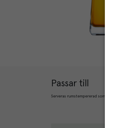
Passar till
Sm
Serveras rumstempererad som avec.
Har en
kombin
apriko