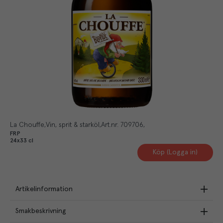
La Chouffe
Vin, sprit & starköl
Art.nr.
709706
FRP
24x33 cl
Köp (Logga in)
Artikelinformation
Smakbeskrivning