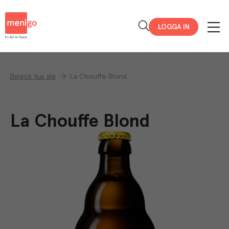
Menigo
LOGGA IN
Belgisk ljus ale
La Chouffe Blond
La Chouffe Blond