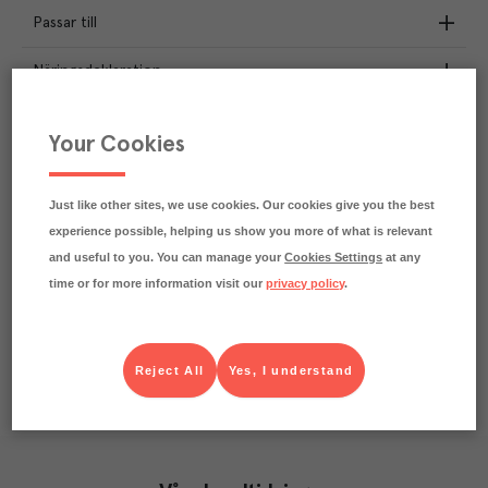
Passar till
Näringsdeklaration
1
kg
Klimatavtryck
Your Cookies
CO₂e/kg
Varje kilo av varan påverkar klimatet motsvarande
utsläppen av 1 kg koldioxid.
Just like other sites, we use cookies. Our cookies give you the best
Läs mer om hur vi beräknar klimatavtryck
experience possible, helping us show you more of what is relevant
and useful to you. You can manage your
Cookies Settings
at any
time or for more information visit our
privacy policy
.
Reject All
Yes, I understand