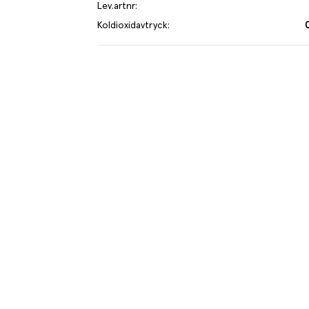
Lev.artnr
:
Koldioxidavtryck
:
rje kilo av varan påverkar klimatet motsvarande utsläppen av 0.8 k
s mer om hur vi beräknar klimatavtryck