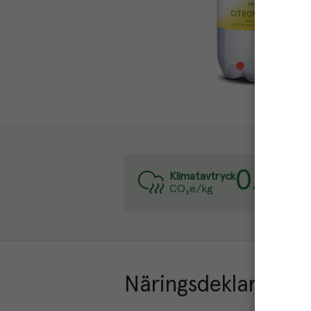
0.8
kg
Va
Klimatavtryck
CO₂e/kg
Lä
Näringsdeklaration