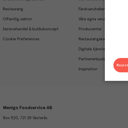
Restaurang
Färskvaruhallen
Offentlig sektor
Våra egna varumärken
Servicehandel & butikskoncept
Producenter
Cookie Preferences
Restaurangakademien
Digitala tjänster
Partnererbjudanden
Reject
Inspiration
Menigo Foodservice AB
Box 1120, 721 28 Västerås