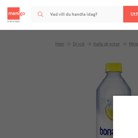
Menigo
Utf
Hem
Dryck
Kalla drycker
Mine