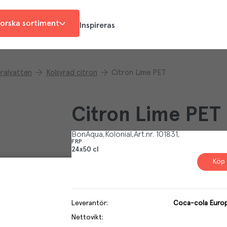
orska sortiment
Inspireras
ralvatten
Kolsyrad citron
Citron Lime PET
Citron Lime PET
BonAqua
Kolonial
Art.nr.
101831
FRP
24x50 cl
Köp 
Leverantör
:
Coca-cola Europ
Nettovikt
: