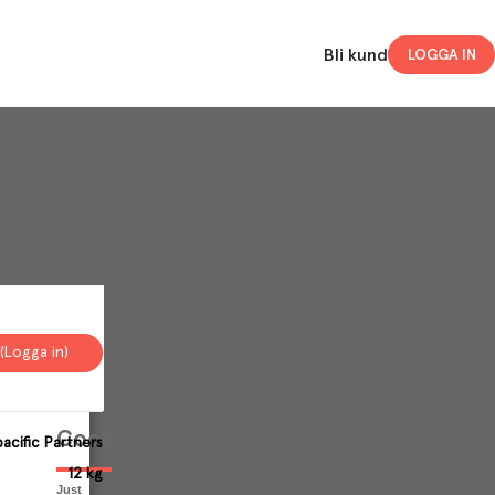
Bli kund
LOGGA IN
(Logga in)
Your
Cookies
acific Partners
12 kg
Just