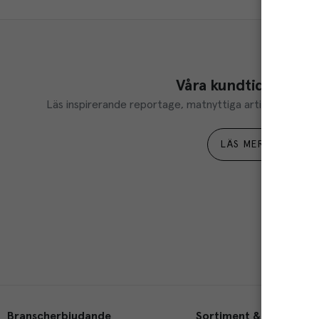
Våra kundtidningar
Läs inspirerande reportage, matnyttiga artiklar och ta d
LÄS MER
Branscherbjudande
Sortiment & tjänster