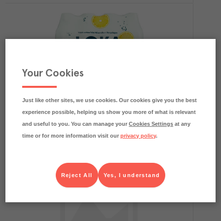
Your Cookies
Loka Citron PET
Loka
Kolonial
Art.nr.
129412
FRP
Just like other sites, we use cookies. Our cookies give you the best
1x12x33 cl
experience possible, helping us show you more of what is relevant
Köp (Logga in)
and useful to you. You can manage your
Cookies Settings
at any
time or for more information visit our
privacy policy
.
Reject All
Yes, I understand