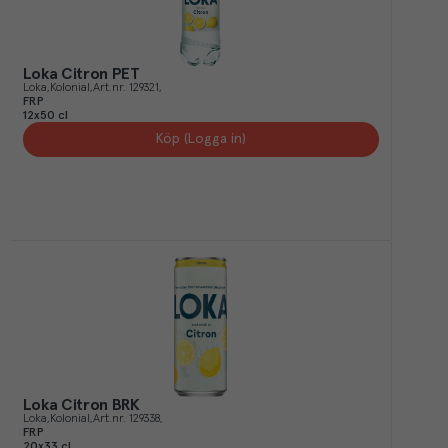
Loka Citron PET
Loka
Kolonial
Art.nr.
129321
FRP
12x50 cl
Köp (Logga in)
Loka Citron BRK
Loka
Kolonial
Art.nr.
129338
FRP
20x33 cl