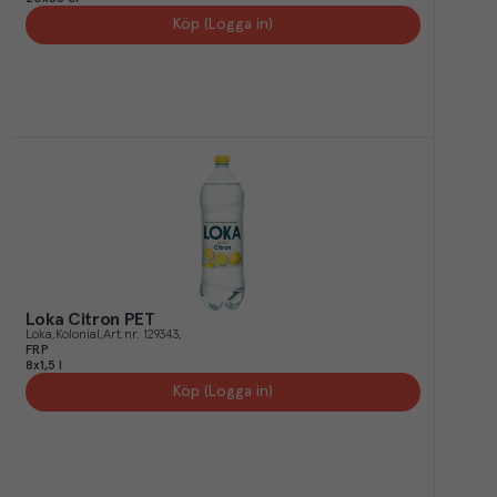
Köp (Logga in)
Loka Citron PET
Loka
Kolonial
Art.nr.
129343
FRP
8x1,5 l
Köp (Logga in)