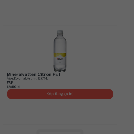
Mineralvatten Citron PET
Åive
Kolonial
Art.nr.
129744
FRP
12x50 cl
Köp (Logga in)