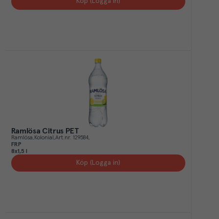
Köp (Logga in)
Ramlösa Citrus PET
Ramlösa
Kolonial
Art.nr.
129584
FRP
8x1,5 l
Köp (Logga in)