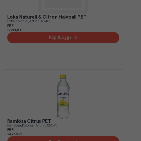
Loka Naturell & Citron Halvpall PET
Loka
Kolonial
Art.nr.
129413
FRP
192x1,5 l
Köp (Logga in)
Ramlösa Citrus PET
Ramlösa
Kolonial
Art.nr.
129571
FRP
24x50 cl