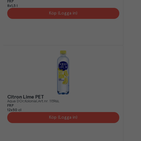
FRP
8x1,5 l
Köp (Logga in)
Citron Lime PET
Aqua DOr
Kolonial
Art.nr.
115966
FRP
12x50 cl
Köp (Logga in)