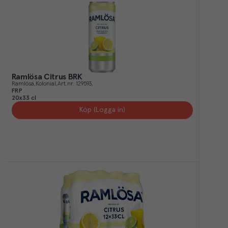
Ramlösa Citrus BRK
Ramlösa
Kolonial
Art.nr.
129593
FRP
20x33 cl
Köp (Logga in)