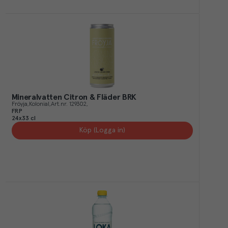
Mineralvatten Citron & Fläder BRK
Fröyja
Kolonial
Art.nr.
129302
FRP
24x33 cl
Köp (Logga in)