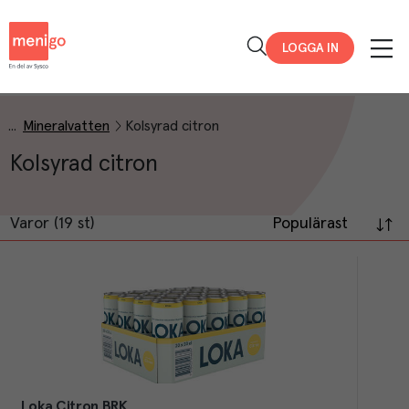
Menigo
LOGGA IN
Mineralvatten
Kolsyrad citron
Kolsyrad citron
Varor (19 st)
Populärast
Loka Citron BRK