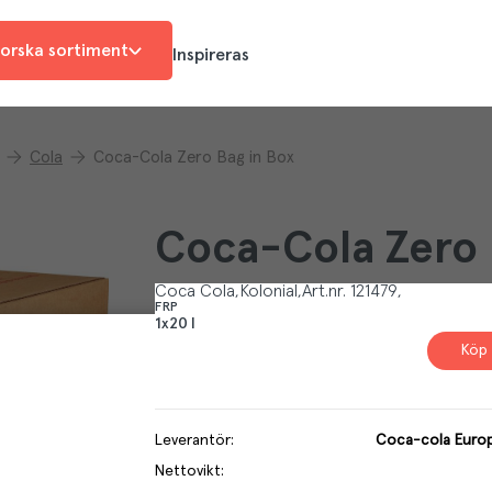
orska sortiment
Inspireras
Cola
Coca-Cola Zero Bag in Box
Coca-Cola Zero 
Coca Cola
Kolonial
Art.nr.
121479
FRP
1x20 l
Köp 
Leverantör
:
Coca-cola Europ
Nettovikt
: