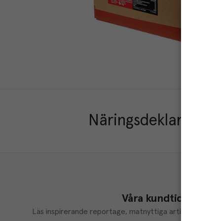
Näringsdeklaration
Våra kundtidningar
Läs inspirerande reportage, matnyttiga artiklar och ta d