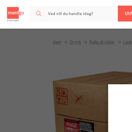
Menigo
Utf
Hem
Dryck
Kalla drycker
Läsk