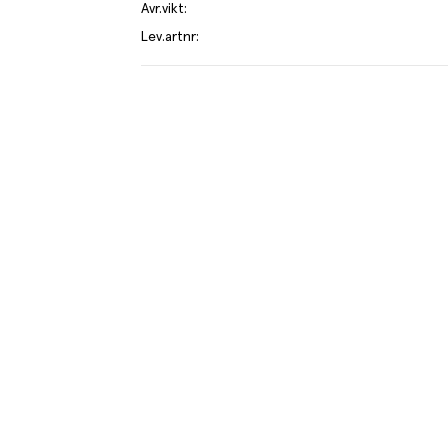
Avr.vikt
:
Lev.artnr
:
T
el av aktuella kampanjer.
Du som är Menigo-kun