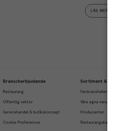
LÄS MER
Branscherbjudande
Sortiment & tjänster
Restaurang
Färskvaruhallen
Offentlig sektor
Våra egna varumärken
Servicehandel & butikskoncept
Producenter
Cookie Preferences
Restaurangakademien