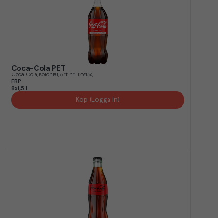
Coca-Cola PET
Coca Cola
Kolonial
Art.nr.
129436
FRP
8x1,5 l
Köp (Logga in)