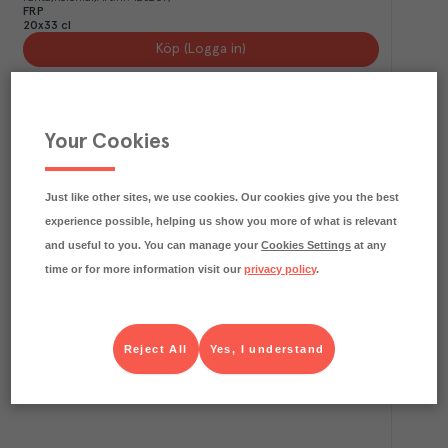
FRP
20x33 cl
Köp (Logga in)
Your Cookies
Just like other sites, we use cookies. Our cookies give you the best
experience possible, helping us show you more of what is relevant
and useful to you. You can manage your
Cookies Settings
at any
time or for more information visit our
privacy policy
.
Trocadero Zero BRK
Trocadero
Kolonial
Art.nr.
125685
FRP
Reject All
Yes, I understand
20x33 cl
Köp (Logga in)