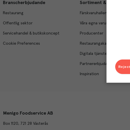
Branscherbjudande
Sortiment & tjänster
Restaurang
Färskvaruhallen
Offentlig sektor
Våra egna varumärken
Servicehandel & butikskoncept
Producenter
Cookie Preferences
Restaurangakademien
Digitala tjänster
Partnererbjudanden
Reject
Inspiration
Menigo Foodservice AB
Box 1120, 721 28 Västerås