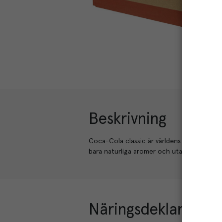
Beskrivning
Coca-Cola classic är världens mest välkän
bara naturliga aromer och utan konserverin
Näringsdeklaration