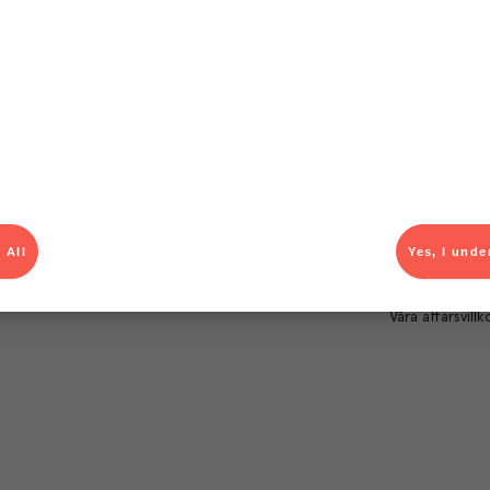
Om Menigo
Kontakt & s
Företagsfakta
Bli kund
Företagsledning
Kundservice
Hållbarhet
Säljavdelning
Branschsamarbeten
Kontor & lager
Press & media
För dig som le
Karriär
Produktlarm
 All
Yes, I unde
Autogiroanmä
Våra affärsvillk