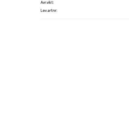
Avr.vikt
:
Lev.artnr
:
da och älskade läskedryck. Great Coke taste med
gsmedel. Serveras väl kyld.