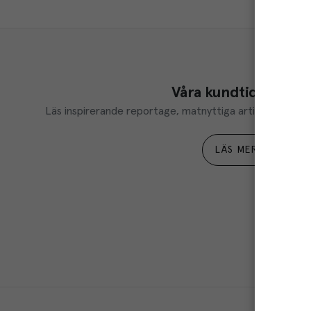
Våra kundtidningar
Läs inspirerande reportage, matnyttiga artiklar och ta d
LÄS MER