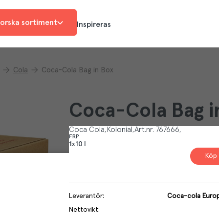
orska sortiment
Inspireras
Cola
Coca-Cola Bag in Box
Coca-Cola Bag i
Coca Cola
Kolonial
Art.nr.
767666
FRP
1x10 l
Köp 
Leverantör
:
Coca-cola Europ
Nettovikt
: