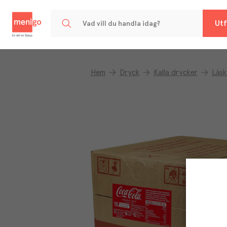
Menigo
Utf
Hem
Dryck
Kalla drycker
Läsk