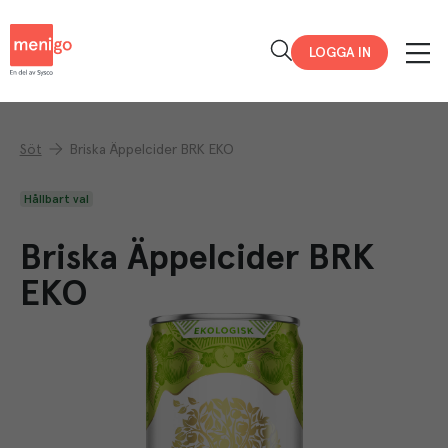
Menigo
LOGGA IN
Söt
Briska Äppelcider BRK EKO
Hållbart val
Briska Äppelcider BRK
EKO