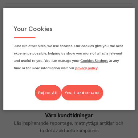
Smakbeskrivning
Passar till
Your Cookies
Märkningar
Just like other sites, we use cookies. Our cookies give you the best
Näringsdeklaration
experience possible, helping us show you more of what is relevant
and useful to you. You can manage your
Cookies Settings
at any
time or for more information visit our
privacy policy
.
Reject All
Yes, I understand
Våra kundtidningar
Läs inspirerande reportage, matnyttiga artiklar och 
ta del av aktuella kampanjer.