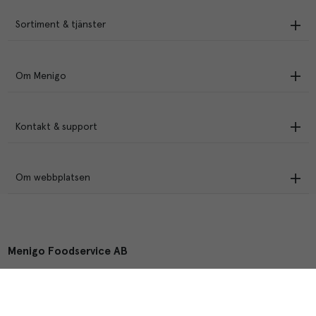
Sortiment & tjänster
Om Menigo
Kontakt & support
Om webbplatsen
Menigo Foodservice AB
Box 1120, 721 28 Västerås