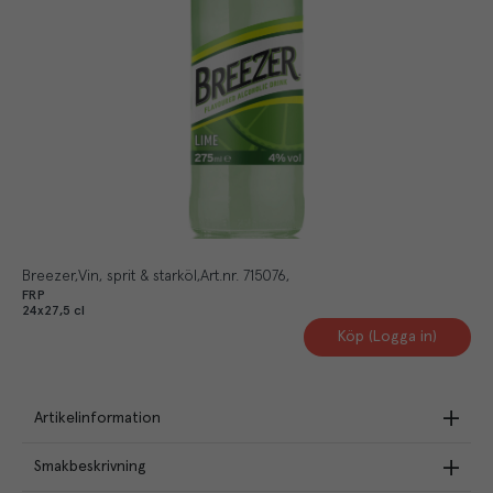
Breezer
Vin, sprit & starköl
Art.nr.
715076
FRP
24x27,5 cl
Köp (Logga in)
Artikelinformation
Smakbeskrivning