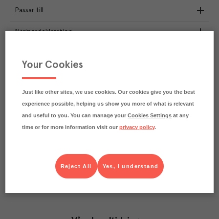
Passar till
Näringsdeklaration
1.8
kg
Klimatavtryck
Your Cookies
CO₂e/kg
Varje kilo av varan påverkar klimatet motsvarande
utsläppen av 1.8 kg koldioxid.
Just like other sites, we use cookies. Our cookies give you the best
Läs mer om hur vi beräknar klimatavtryck
experience possible, helping us show you more of what is relevant
and useful to you. You can manage your
Cookies Settings
at any
time or for more information visit our
privacy policy
.
Reject All
Yes, I understand