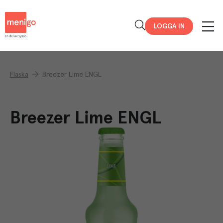
Menigo
LOGGA IN
Flaska
Breezer Lime ENGL
Breezer Lime ENGL