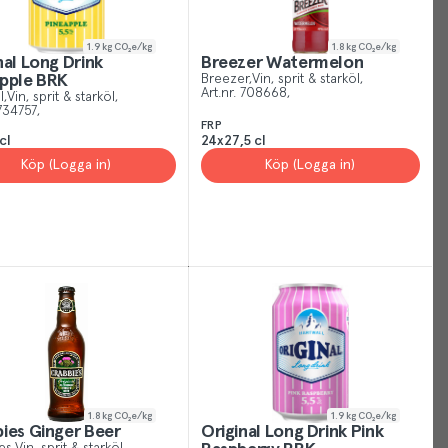
1.9
kg CO₂e/kg
1.8
kg CO₂e/kg
nal Long Drink
Breezer Watermelon
pple BRK
Breezer
Vin, sprit & starköl
Art.nr.
708668
l
Vin, sprit & starköl
734757
FRP
cl
24x27,5 cl
Köp (Logga in)
Köp (Logga in)
Your
Cookies
Just
like
other
sites,
we
use
cookies.
1.8
kg CO₂e/kg
1.9
kg CO₂e/kg
Our
ies Ginger Beer
Original Long Drink Pink
cookies