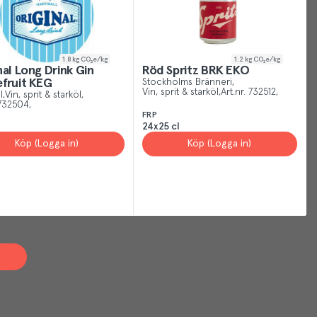
1.8
kg CO₂e/kg
1.2
kg CO₂e/kg
nal Long Drink Gin
Röd Spritz BRK EKO
fruit KEG
Stockholms Bränneri
Vin, sprit & starköl
Art.nr.
732512
l
Vin, sprit & starköl
732504
FRP
24x25 cl
Köp (Logga in)
Köp (Logga in)