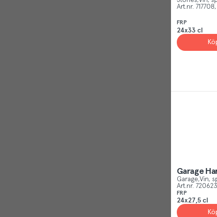
Stones
Vin, sp
Visa alla
Art.nr.
717708
Carlsberg Sverige AB
(
1
)
FRP
Visa alla
24x33 cl
Kö
Garage Ha
Garage
Vin, s
Art.nr.
72062
FRP
24x27,5 cl
Kö