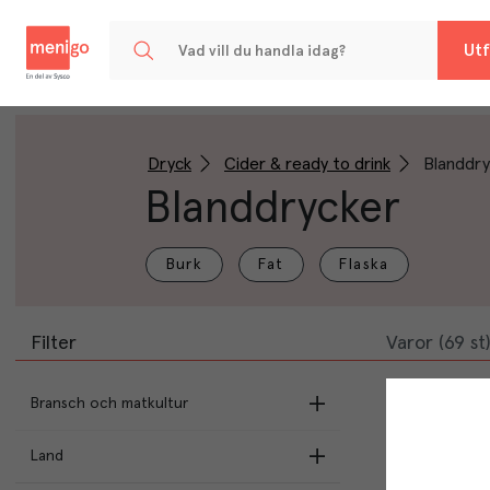
Menigo
Utf
Dryck
Cider & ready to drink
Blanddry
Blanddrycker
Burk
Fat
Flaska
Filter
Varor (69 st)
Bransch och matkultur
Land
Italien