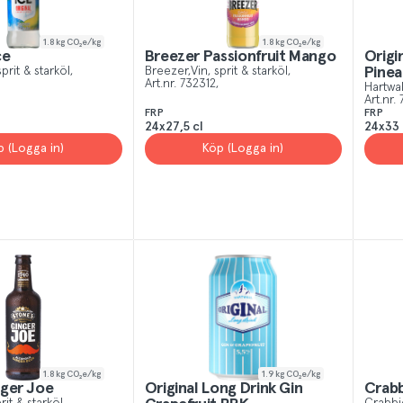
1.8
kg CO₂e/kg
1.8
kg CO₂e/kg
ce
Breezer Passionfruit Mango
Origi
sprit & starköl
Breezer
Vin, sprit & starköl
Pinea
Art.nr.
732312
Hartwal
Art.nr.
FRP
FRP
24x27,5 cl
24x33 
p (Logga in)
Köp (Logga in)
1.8
kg CO₂e/kg
1.9
kg CO₂e/kg
nger Joe
Original Long Drink Gin
Crabb