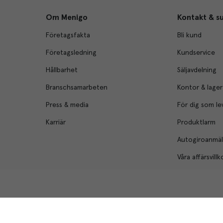
Om Menigo
Kontakt & s
Företagsfakta
Bli kund
Företagsledning
Kundservice
Hållbarhet
Säljavdelning
Branschsamarbeten
Kontor & lager
Press & media
För dig som le
Karriär
Produktlarm
Autogiroanmä
Våra affärsvillk