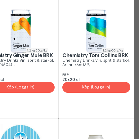
rstand
1.2
kg CO₂e/kg
1.2
kg CO₂e/kg
stry Ginger Mule BRK
Chemistry Tom Collins BRK
try Drinks
Vin, sprit & starköl
Chemistry Drinks
Vin, sprit & starköl
736040
Art.nr.
736039
FRP
cl
20x20 cl
Köp (Logga in)
Köp (Logga in)