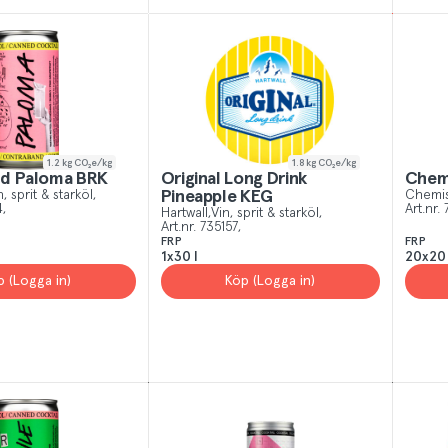
 All
Yes, I unde
1.2
kg CO₂e/kg
1.8
kg CO₂e/kg
d Paloma BRK
Original Long Drink
Chemi
n, sprit & starköl
Pineapple KEG
Chemis
4
Art.nr.
Hartwall
Vin, sprit & starköl
Art.nr.
735157
FRP
FRP
1x30 l
20x20 
p (Logga in)
Köp (Logga in)