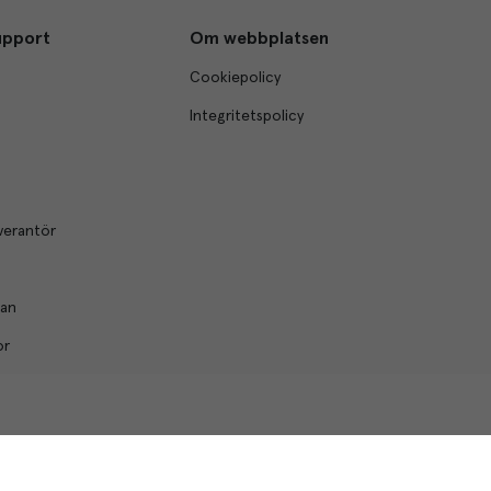
upport
Om webbplatsen
Cookiepolicy
Integritetspolicy
verantör
lan
or
© Menigo 2026
[
esales
]