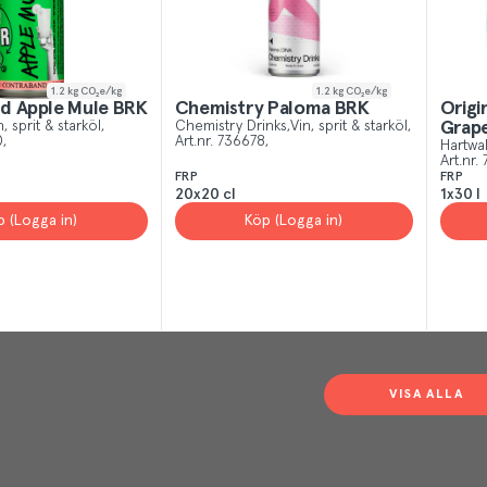
1.2
kg CO₂e/kg
1.2
kg CO₂e/kg
d Apple Mule BRK
Chemistry Paloma BRK
Origi
n, sprit & starköl
Chemistry Drinks
Vin, sprit & starköl
Grape
0
Art.nr.
736678
Hartwal
Art.nr.
FRP
FRP
20x20 cl
1x30 l
p (Logga in)
Köp (Logga in)
VISA ALLA