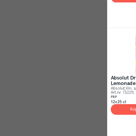
Absolut Dr
Lemonade
Absolut
Vin, s
Art.nr.
732211
FRP
12x25 cl
Kö