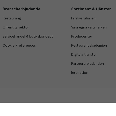
Branscherbjudande
Sortiment & tjänster
Restaurang
Färskvaruhallen
Offentlig sektor
Våra egna varumärken
Servicehandel & butikskoncept
Producenter
Cookie Preferences
Restaurangakademien
Digitala tjänster
Partnererbjudanden
Inspiration
Menigo Foodservice AB