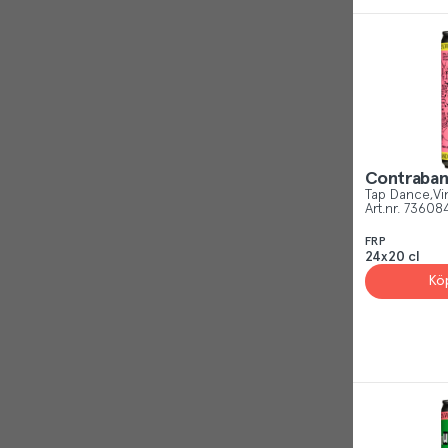
Reject
Contraban
Tap Dance
Vi
Art.nr.
73608
FRP
24x20 cl
Kö