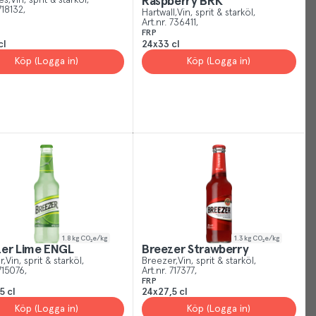
es
Vin, sprit & starköl
Raspberry BRK
718132
Hartwall
Vin, sprit & starköl
give
Art.nr.
736411
you
FRP
cl
24x33 cl
the
Köp (Logga in)
Köp (Logga in)
best
experience
possible,
helping
us
show
you
more
of
what
is
1.8
kg CO₂e/kg
1.3
kg CO₂e/kg
zer Lime ENGL
Breezer Strawberry
relevant
r
Vin, sprit & starköl
Breezer
Vin, sprit & starköl
and
715076
Art.nr.
717377
FRP
useful
5 cl
24x27,5 cl
to
Köp (Logga in)
Köp (Logga in)