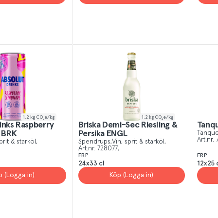
1.2
kg CO₂e/kg
1.2
kg CO₂e/kg
inks Raspberry
Briska Demi-Sec Riesling &
Tanqu
 BRK
Persika ENGL
Tanque
Art.nr.
prit & starköl
Spendrups
Vin, sprit & starköl
Art.nr.
728077
FRP
FRP
24x33 cl
12x25 
p (Logga in)
Köp (Logga in)