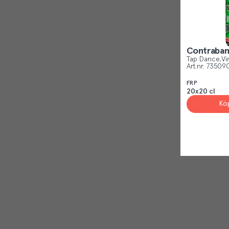
Contraban
Tap Dance
Vi
Art.nr.
73509
FRP
20x20 cl
Kö