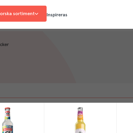
orska sortiment
Inspireras
cker