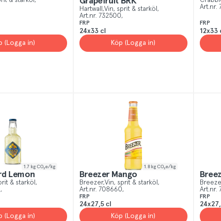
rit & starköl
Grapefruit BRK
Crabbi
Art.nr.
Hartwall
Vin, sprit & starköl
Art.nr.
732500
FRP
FRP
24x33 cl
12x33 
p (Logga in)
Köp (Logga in)
1.7
kg CO₂e/kg
1.8
kg CO₂e/kg
rd Lemon
Breezer Mango
Bree
prit & starköl
Breezer
Vin, sprit & starköl
Breeze
3
Art.nr.
708660
Art.nr.
FRP
FRP
24x27,5 cl
24x27,
p (Logga in)
Köp (Logga in)