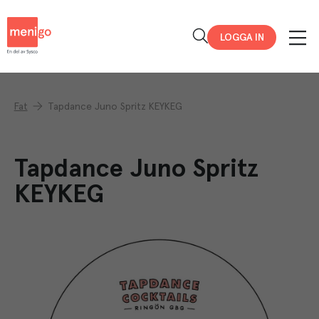
Menigo
LOGGA IN
Fat
Tapdance Juno Spritz KEYKEG
Tapdance Juno Spritz
KEYKEG