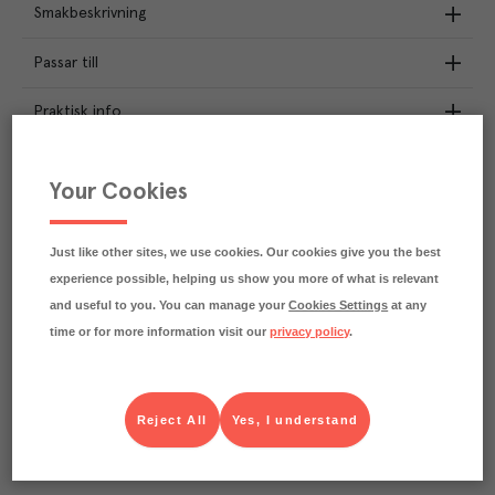
Smakbeskrivning
Passar till
Praktisk info
Näringsdeklaration
Your Cookies
1.7
kg
Klimatavtryck
CO₂e/kg
Just like other sites, we use cookies. Our cookies give you the best
Varje kilo av varan påverkar klimatet motsvarande
experience possible, helping us show you more of what is relevant
utsläppen av 1.7 kg koldioxid.
Läs mer om hur vi beräknar klimatavtryck
and useful to you. You can manage your
Cookies Settings
at any
time or for more information visit our
privacy policy
.
Reject All
Yes, I understand