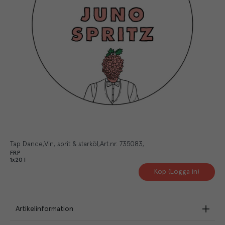
Tap Dance
Vin, sprit & starköl
Art.nr.
735083
FRP
1x20 l
Köp (Logga in)
Artikelinformation