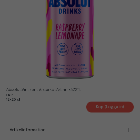
Absolut
Vin, sprit & starköl
Art.nr.
732211
FRP
12x25 cl
Köp (Logga in)
Artikelinformation