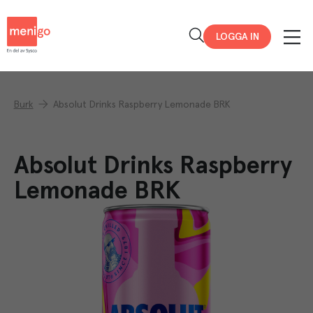
Menigo
LOGGA IN
Burk
Absolut Drinks Raspberry Lemonade BRK
Absolut Drinks Raspberry
Lemonade BRK