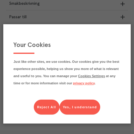
Smakbeskrivning
Passar till
Näringsdeklaration
Your Cookies
1.2
kg
Klimatavtryck
CO₂e/kg
Varje kilo av varan påverkar klimatet motsvarande
Just like other sites, we use cookies. Our cookies give you the best
utsläppen av 1.2 kg koldioxid.
experience possible, helping us show you more of what is relevant
Läs mer om hur vi beräknar klimatavtryck
and useful to you. You can manage your
Cookies Settings
at any
time or for more information visit our
privacy policy
.
Reject All
Yes, I understand