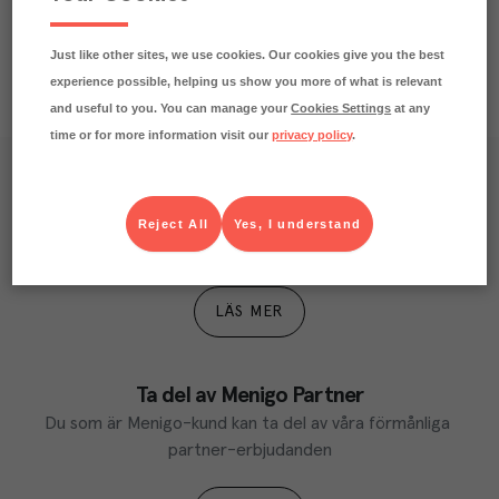
Just like other sites, we use cookies. Our cookies give you the best
experience possible, helping us show you more of what is relevant
and useful to you. You can manage your
Cookies Settings
at any
time or for more information visit our
privacy policy
.
Våra kundtidningar
Läs inspirerande reportage, matnyttiga artiklar och 
Reject All
Yes, I understand
ta del av aktuella kampanjer.
LÄS MER
Ta del av Menigo Partner
Du som är Menigo-kund kan ta del av våra förmånliga 
partner-erbjudanden