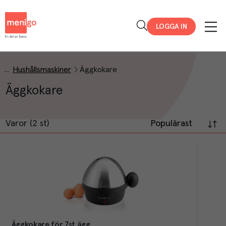
Menigo
LOGGA IN
Hushållsmaskiner
Äggkokare
Äggkokare
Varor (2 st)
Populärast
Äggkokare för 7st ägg