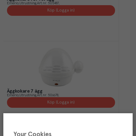
Emerio
Utrustning
Art.nr.
505487
Köp (Logga in)
Äggkokare 7 ägg
Emerio
Utrustning
Art.nr.
506678
Köp (Logga in)
Your Cookies