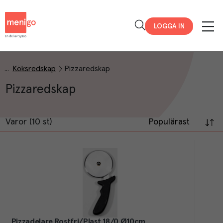
Menigo
LOGGA IN
Köksredskap
Pizzaredskap
Pizzaredskap
Varor (10 st)
Populärast
Pizzadelare Rostfri/Plast 18/0 Ø10cm