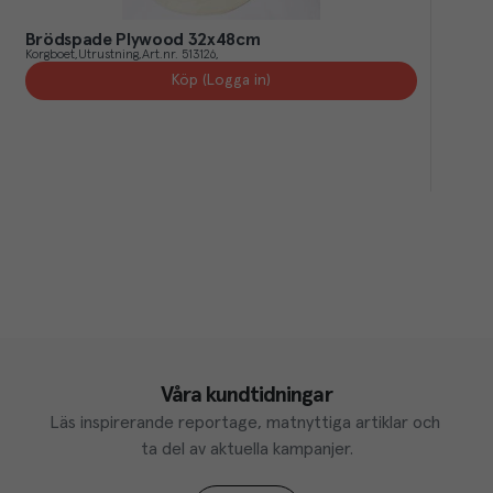
Brödspade Plywood 32x48cm
Korgboet
Utrustning
Art.nr.
513126
Köp (Logga in)
Våra kundtidningar
Läs inspirerande reportage, matnyttiga artiklar och 
ta del av aktuella kampanjer.