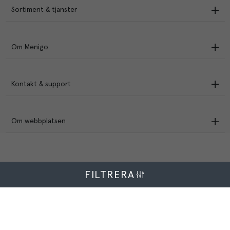
Sortiment & tjänster
Om Menigo
Kontakt & support
Om webbplatsen
FILTRERA
Menigo Foodservice AB
Box 1120, 721 28 Västerås
© Menigo 2026
[
esales
]