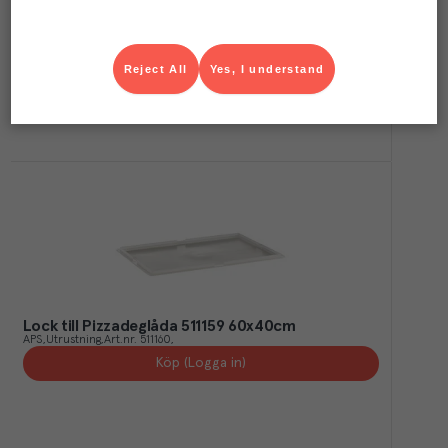
Pizzaborste med skrapa 127 cm
Exxent
Utrustning
Art.nr.
505175
Köp (Logga in)
Reject All
Yes, I understand
Lock till Pizzadeglåda 511159 60x40cm
APS
Utrustning
Art.nr.
511160
Köp (Logga in)