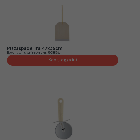
Pizzaspade Trä 47x36cm
Exxent
Utrustning
Art.nr.
508856
Köp (Logga in)