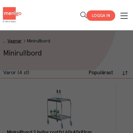
Menigo
LOGGA IN
Vagnar
Minirullbord
Minirullbord
Varor (4 st)
Populärast
Minirullbord 2 hyllor rostfri 60x40x81cm