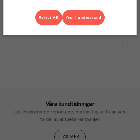
Minirullbord 2 hyllor helt rostfri 60x40x81cm
Hallins
Utrustning
Art.nr.
595606
Köp (Logga in)
Reject All
Yes, I understand
Våra kundtidningar
Läs inspirerande reportage, matnyttiga artiklar och 
ta del av aktuella kampanjer.
LÄS MER